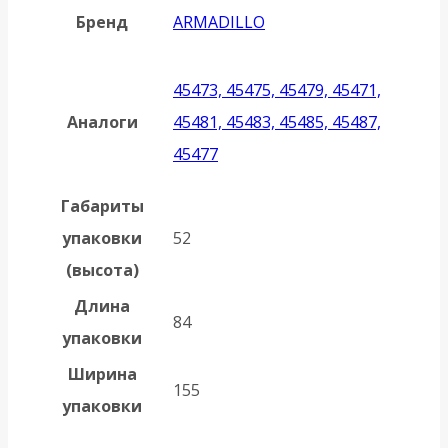
Бренд
ARMADILLO
45473, 45475, 45479, 45471,
Аналоги
45481, 45483, 45485, 45487,
45477
Габариты
упаковки
52
(высота)
Длина
84
упаковки
Ширина
155
упаковки