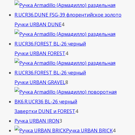
товара
4
Ручки URBAN DUNE
4
товара
4
Ручки URBAN FOREST
4
товара
8
Ручки URBAN GRAVEL
8
товаров
4
Завертки DUNE и FOREST
4
3
товара
Ручка URBAN IRON
3
товара
4
Ручка URBAN BRICK
4