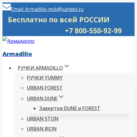
Перейти
Email: Armadillo-msk@yandex.ru
к
Бесплатно по всей РОССИИ
содержимому
+7 800-550-92-99
Armadillo
РУЧКИ ARMADILLO
РУЧКИ YUMMY
URBAN FOREST
URBAN DUNE
Завертки DUNE и FOREST
URBAN STON
URBAN IRON