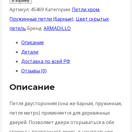
В корзину
Петля
Артикул:
45469
Категории:
Петли хром
,
Armadillo
Пружинные петли (барные)
,
Цвет скрытых
(
петель
Бренд:
ARMADILLO
Армадилло)
Описание
пружинная
Детали
Aldeghi
Доставка по всей РФ
ALH.100.4
Отзывы (0)
CP
-
Описание
Хром
Петля двусторонняя (она же барная, пружинная,
петля метро) применяется для деревянных
дверей. Позволяет двери открываться в обе
стороны, возвращает дверь в центральное