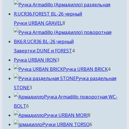
товара
8
Ручки URBAN GRAVEL
8
товаров
4
Завертки DUNE и FOREST
4
3
товара
Ручка URBAN IRON
3
товара
4
Ручка URBAN BRICK
4
товара
Ручка раздельная
3
STONE
3
товара
Ручка Armadillo поворотная WC-
6
BOLT
6
товаров
8
Ручки URBAN MORI
8
товаров
6
Ручки URBAN TORSO
6