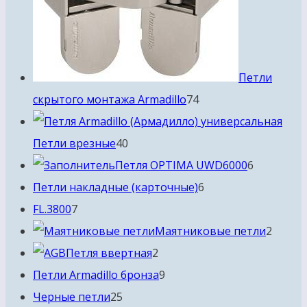
Петли
74
скрытого монтажа Armadillo
74
товара
40
Петли врезные
40
товаров
6
Петля OPTIMA UWD6000
6
6
товаров
Петли накладные (карточные)
6
7
товаров
FL.3800
7
товаров
2
Маятниковые петли
2
2
товар
Петля ввертная
2
товара
9
Петли Armadillo бронза
9
25
товаров
Черные петли
25