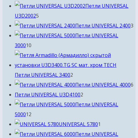
товаров
Петли UNIVERSAL
5
U3D2002
5
товаров
3
Петли UNIVERSAL 2400
3
т
Петли UNIVERSAL
10
3000
10
товаров
2
Петли UNIVERSAL 3400
2
товара
6
Петли UNIVERSAL 4000
6
2
т
Петли UNIVERSAL U3D4100
2
товара
Петли UNIVERSAL
12
5000
12
товаров
1
UNIVERSAL 5780
1
товар
Петли UNIVERSAL