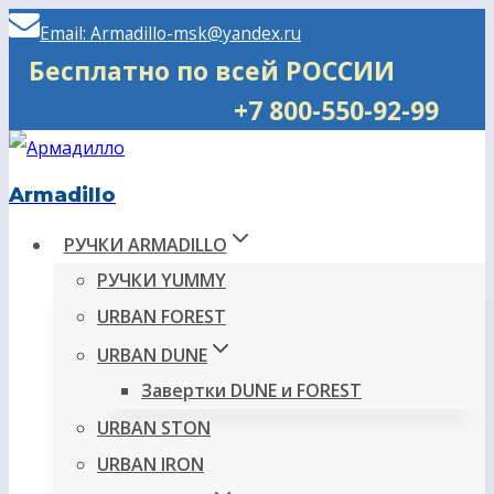
Перейти
Email: Armadillo-msk@yandex.ru
к
Бесплатно по всей РОССИИ
содержимому
+7 800-550-92-99
Armadillo
РУЧКИ ARMADILLO
РУЧКИ YUMMY
URBAN FOREST
URBAN DUNE
Завертки DUNE и FOREST
URBAN STON
URBAN IRON