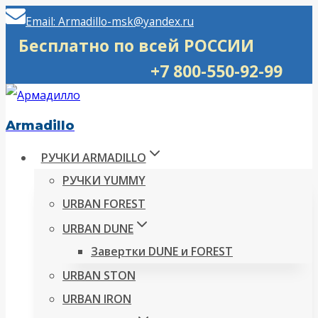
Перейти
Email: Armadillo-msk@yandex.ru
к
Бесплатно по всей РОССИИ
содержимому
+7 800-550-92-99
Armadillo
РУЧКИ ARMADILLO
РУЧКИ YUMMY
URBAN FOREST
URBAN DUNE
Завертки DUNE и FOREST
URBAN STON
URBAN IRON