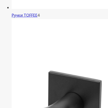
4
Ручки TOFFEE
4
товара