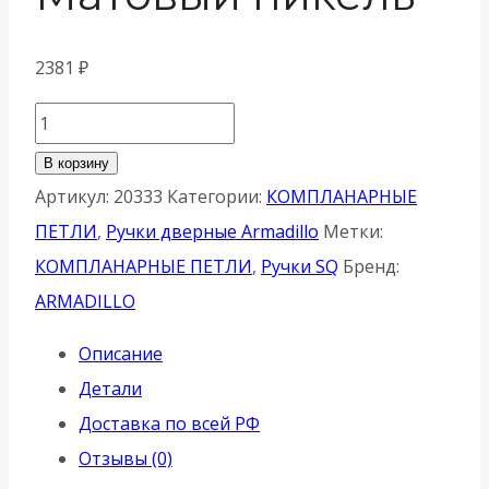
2381
₽
Количество
товара
В корзину
Ручка
Артикул:
20333
Категории:
КОМПЛАНАРНЫЕ
Armadillo
ПЕТЛИ
,
Ручки дверные Armadillo
Метки:
(
КОМПЛАНАРНЫЕ ПЕТЛИ
,
Ручки SQ
Бренд:
Армадилло)
ARMADILLO
раздельная
Описание
K.SQ52.KEA
Детали
(KEA
Доставка по всей РФ
SQ001)
Отзывы (0)
SN-