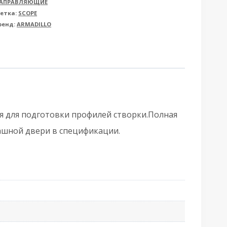
АПРАВЛЯЮЩИЕ
Армадилло)
етка:
SCOPE
ренд:
ARMADILLO
ля
верления
амы
WD.Scope.stencil
я для подготовки профилей створки.Полная
ашной двери в спецификации.