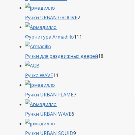
товара
2
Ручки URBAN GROOVE
2
товара
111
Фурнитура Armadillo
111
товаров
18
Ручки для раздвижных дверей
18
товаров
11
Ручка WAVE
11
товаров
7
Ручки URBAN FLAME
7
товаров
6
Ручки URBAN WAVE
6
товаров
9
Ручки URBAN SQUID
9