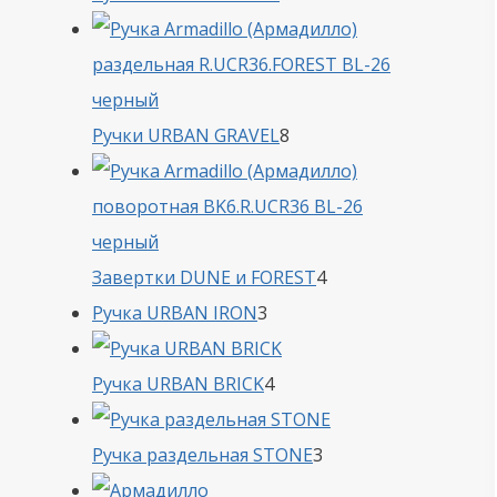
товара
8
Ручки URBAN GRAVEL
8
товаров
4
Завертки DUNE и FOREST
4
3
товара
Ручка URBAN IRON
3
товара
4
Ручка URBAN BRICK
4
товара
3
Ручка раздельная STONE
3
товара