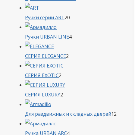
товара
20
Ручки серии ART
20
товаров
4
Ручки URBAN LINE
4
товара
2
СЕРИЯ ELEGANCE
2
товара
2
СЕРИЯ EXOTIC
2
товара
2
СЕРИЯ LUXURY
2
товара
12
Для раздвижных и складных дверей
12
товаро
4
Ручка URBAN ARC
4