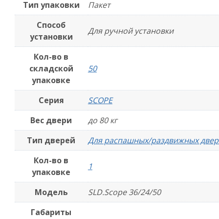
Тип упаковки
Пакет
Способ
Для ручной установки
установки
Кол-во в
складской
50
упаковке
Серия
SCOPE
Вес двери
до 80 кг
Тип дверей
Для распашных/раздвижных двер
Кол-во в
1
упаковке
Модель
SLD.Scope 36/24/50
Габариты