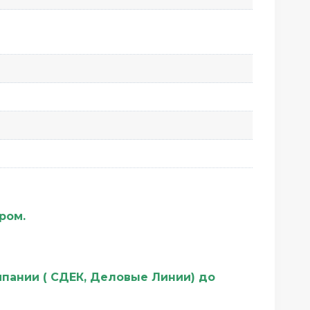
ером.
мпании ( СДЕК, Деловые Линии) до