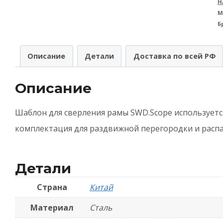
Н
(
М
Б
д
с
Описание
Детали
Доставка по всей РФ
р
S
Описание
Шаблон для сверления рамы SWD.Scope используетс
комплектация для раздвижной перегородки и расп
Детали
Страна
Китай
Материал
Сталь