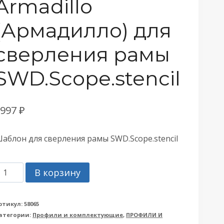
Armadillo
(Армадилло) для
сверления рамы
SWD.Scope.stencil
6997
₽
аблон для сверления рамы SWD.Scope.stencil
оличество
В корзину
овара
аблон
ртикул:
58065
атегории:
Профили и комплектующие
,
ПРОФИЛИ И
rmadillo