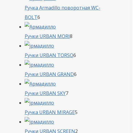
Ручка Armadillo поворотная WC-
6
BOLT
6
товаров
8
Ручки URBAN MORI
8
товаров
6
Ручки URBAN TORSO
6
товаров
6
Ручки URBAN GRAND
6
товаров
7
Ручки URBAN SKY
7
товаров
5
Ручка URBAN MIRAGE
5
товаров
2
Ручки URBAN SCREEN
2