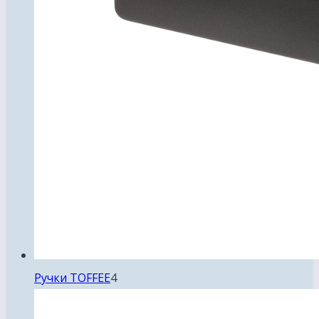
4
Ручки TOFFEE
4
товара