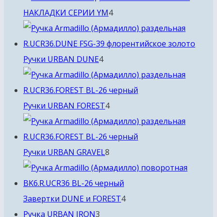
4
НАКЛАДКИ СЕРИИ YM
4
товара
4
Ручки URBAN DUNE
4
товара
4
Ручки URBAN FOREST
4
товара
8
Ручки URBAN GRAVEL
8
товаров
4
Завертки DUNE и FOREST
4
3
товара
Ручка URBAN IRON
3