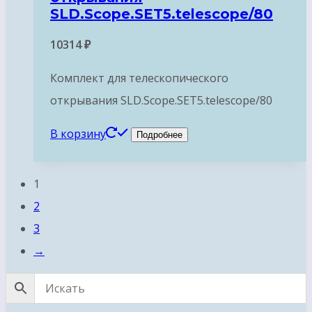
SLD.Scope.SET5.telescope/80
10314
₽
Комплект для телескопического
открывания SLD.Scope.SET5.telescope/80
В корзину
Подробнее
1
2
3
→