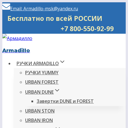
Перейти
Email: Armadillo-msk@yandex.ru
к
Бесплатно по всей РОССИИ
содержимому
+7 800-550-92-99
Armadillo
РУЧКИ ARMADILLO
РУЧКИ YUMMY
URBAN FOREST
URBAN DUNE
Завертки DUNE и FOREST
URBAN STON
URBAN IRON