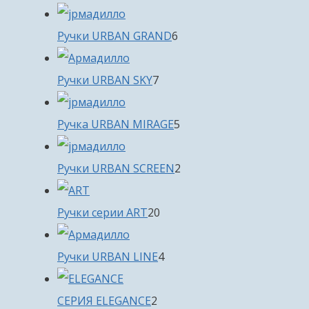
товаров
6
Ручки URBAN GRAND
6
товаров
7
Ручки URBAN SKY
7
товаров
5
Ручка URBAN MIRAGE
5
товаров
2
Ручки URBAN SCREEN
2
товара
20
Ручки серии ART
20
товаров
4
Ручки URBAN LINE
4
товара
2
СЕРИЯ ELEGANCE
2