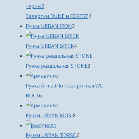
4
Завертки DUNE и FOREST
4
3
товара
Ручка URBAN IRON
3
товара
4
Ручка URBAN BRICK
4
товара
3
Ручка раздельная STONE
3
товара
Ручка Armadillo поворотная WC-
6
BOLT
6
товаров
8
Ручки URBAN MORI
8
товаров
6
Ручки URBAN TORSO
6