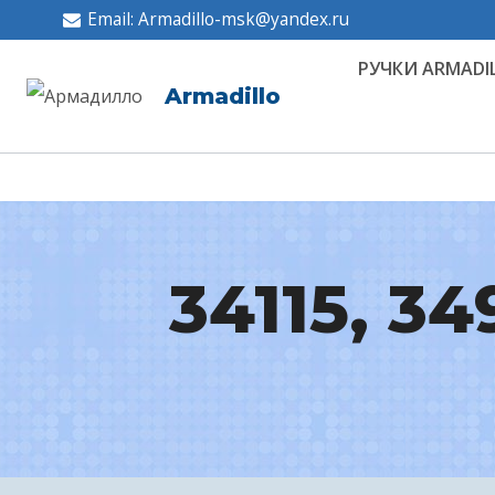
Перейти
Email: Armadillo-msk@yandex.ru
к
РУЧКИ ARMADI
содержимому
Armadillo
34115, 34