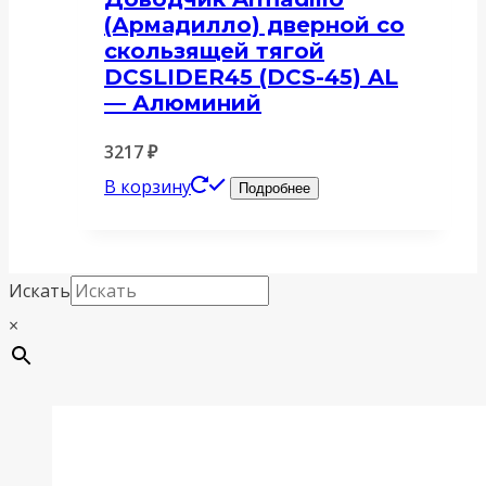
(Армадилло) дверной со
скользящей тягой
DCSLIDER45 (DCS-45) AL
— Алюминий
3217
₽
В корзину
Подробнее
Искать
×