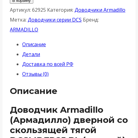
В корзину
Доводчик
Артикул:
62925
Категория:
Доводчики Armadillo
Armadillo
Метка:
Доводчики серии DCS
Бренд:
(Армадилло)
ARMADILLO
дверной
Описание
со
Детали
скользящей
Доставка по всей РФ
тягой
Отзывы (0)
DCSLIDER85
BL
Описание
(черный)
Доводчик Armadillo
(Армадилло) дверной со
скользящей тягой