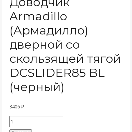
Доводчик
Armadillo
(Армадилло)
дверной со
скользящей тягой
DCSLIDER85 BL
(черный)
3406
₽
Количество
товара