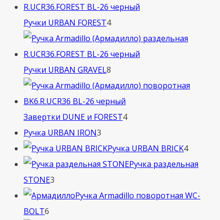
4
Ручки URBAN FOREST
4
товара
8
Ручки URBAN GRAVEL
8
товаров
4
Завертки DUNE и FOREST
4
3
товара
Ручка URBAN IRON
3
товара
4
Ручка URBAN BRICK
4
товара
Ручка раздельная
3
STONE
3
товара
Ручка Armadillo поворотная WC-
6
BOLT
6