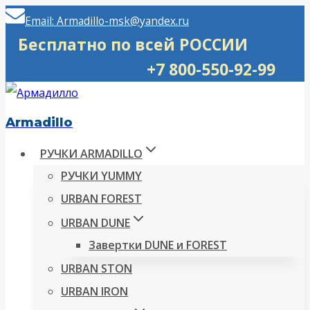
Перейти
Email: Armadillo-msk@yandex.ru
к
Бесплатно по всей РОССИИ
содержимому
+7 800-550-92-99
Armadillo
РУЧКИ ARMADILLO
РУЧКИ YUMMY
URBAN FOREST
URBAN DUNE
Завертки DUNE и FOREST
URBAN STON
URBAN IRON