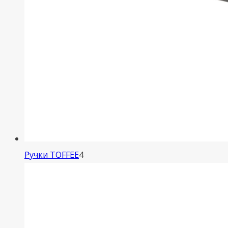
4
Ручки TOFFEE
4
товара