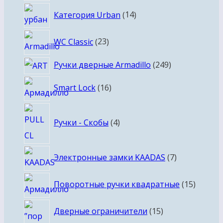
14
Категория Urban
14
товаров
23
WC Classic
23
товара
249
Ручки дверные Armadillo
249
товаров
16
Smart Lock
16
товаров
4
Ручки - Скобы
4
товара
7
Электронные замки KAADAS
7
товаров
15
Поворотные ручки квадратные
15
товаро
15
Дверные ограничители
15