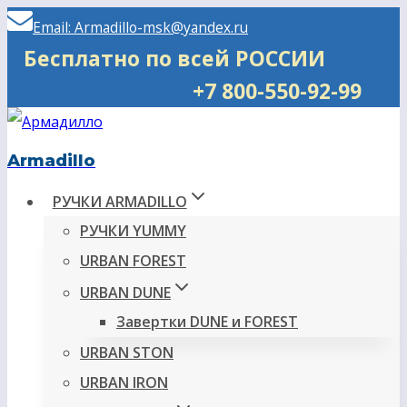
Перейти
Email: Armadillo-msk@yandex.ru
к
Бесплатно по всей РОССИИ
содержимому
+7 800-550-92-99
Armadillo
РУЧКИ ARMADILLO
РУЧКИ YUMMY
URBAN FOREST
URBAN DUNE
Завертки DUNE и FOREST
URBAN STON
URBAN IRON