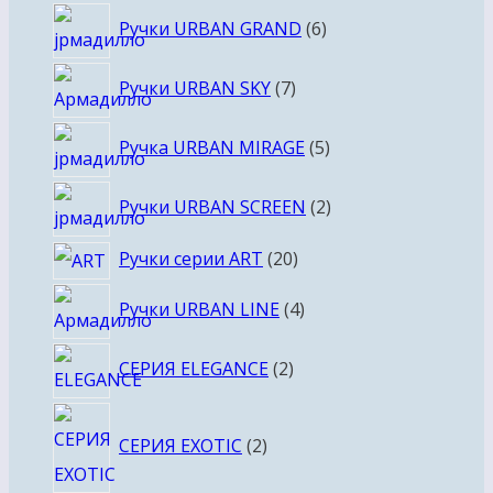
6
Ручки URBAN GRAND
6
товаров
7
Ручки URBAN SKY
7
товаров
5
Ручка URBAN MIRAGE
5
товаров
2
Ручки URBAN SCREEN
2
товара
20
Ручки серии ART
20
товаров
4
Ручки URBAN LINE
4
товара
2
СЕРИЯ ELEGANCE
2
товара
2
СЕРИЯ EXOTIC
2
товара