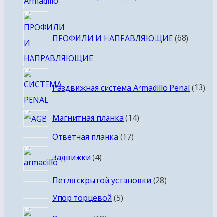
товаров
68
товаро
ПРОФИЛИ И НАПРАВЛЯЮЩИЕ
68
13
Раздвижная система Armadillo Penal
13
тов
14
Магнитная планка
14
товаров
17
Ответная планка
17
товаров
4
Задвижки
4
товара
28
Петля скрытой установки
28
товаров
5
Упор торцевой
5
товаров
13