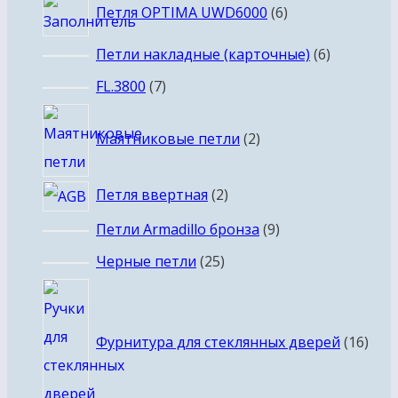
6
Петля OPTIMA UWD6000
6
товаров
6
Петли накладные (карточные)
6
товаров
7
FL.3800
7
товаров
2
Маятниковые петли
2
товара
2
Петля ввертная
2
товара
9
Петли Armadillo бронза
9
товаров
25
Черные петли
25
товаров
16
това
Фурнитура для стеклянных дверей
16