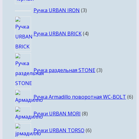
3
Ручка URBAN IRON
3
товара
4
товара
Ручка URBAN BRICK
4
3
товара
Ручка раздельная STONE
3
6
Ручка Armadillo поворотная WC-BOLT
6
то
8
Ручки URBAN MORI
8
товаров
6
Ручки URBAN TORSO
6
товаров