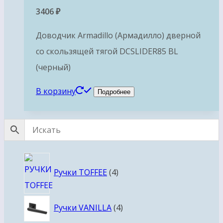
3406
₽
Доводчик Armadillo (Армадилло) дверной
со скользящей тягой DCSLIDER85 BL
(черный)
В корзину
Подробнее
4
Ручки TOFFEE
4
товара
4
Ручки VANILLA
4
товара