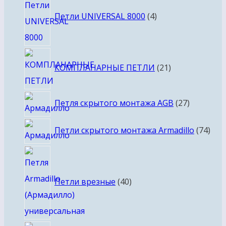
товара
Петли UNIVERSAL 8000
4
21
КОМПЛАНАРНЫЕ ПЕТЛИ
21
товар
27
Петля скрытого монтажа AGB
27
товаров
74
Петли скрытого монтажа Armadillo
74
тов
40
товаров
Петли врезные
40