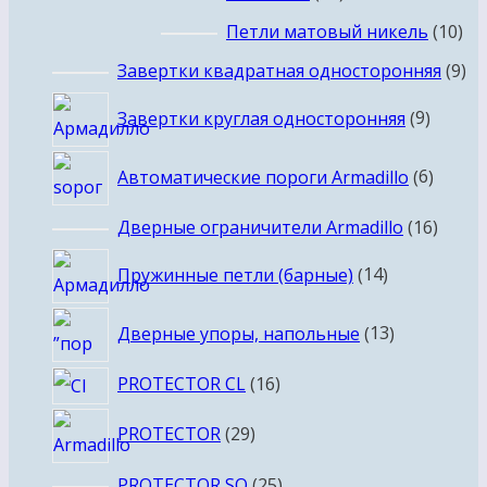
товаров
10
Петли матовый никель
10
то
9
Завертки квадратная односторонняя
9
то
9
Завертки круглая односторонняя
9
товар
6
Автоматические пороги Armadillo
6
товар
16
Дверные ограничители Armadillo
16
товар
14
Пружинные петли (барные)
14
товаров
13
Дверные упоры, напольные
13
товаров
16
PROTECTOR CL
16
товаров
29
PROTECTOR
29
товаров
25
PROTECTOR SQ
25