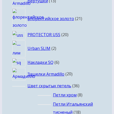
Вертушки
13
товаров
21
флорентийское золото
21
товар
20
PROTECTOR USS
20
товаров
2
Urban SLIM
2
товара
6
Накладки SQ
6
товаров
20
Защелки Armadillo
20
товаров
36
Цвет скрытых петель
36
товаров
8
Петли хром
8
товаров
Петли Итальянский
18
тисненый
18