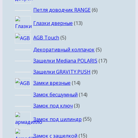
6
Петля доводчик RANGE
6
товаров
13
Глазки дверные
13
товаров
5
AGB Touch
5
товаров
5
Декоративный колпачок
5
товаров
17
Защелки Mediana POLARIS
17
товаров
9
Защелки GRAVITY.PUSH
9
товаров
14
Замки врезные
14
товаров
14
Замок бесшумный
14
товаров
3
Замок под ключ
3
товара
55
Замок под цилиндр
55
товаров
15
Замок с защелкой
15