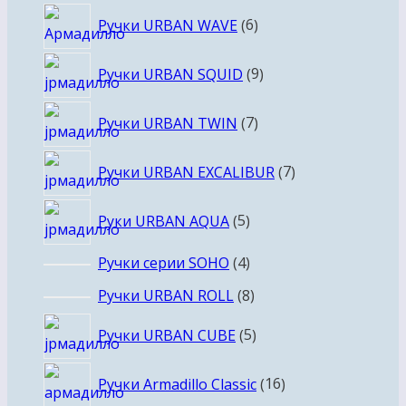
6
Ручки URBAN WAVE
6
товаров
9
Ручки URBAN SQUID
9
товаров
7
Ручки URBAN TWIN
7
товаров
7
Ручки URBAN EXCALIBUR
7
товаров
5
Руки URBAN AQUA
5
товаров
4
Ручки серии SOHO
4
товара
8
Ручки URBAN ROLL
8
товаров
5
Ручки URBAN CUBE
5
товаров
16
Ручки Armadillo Classic
16
товаров