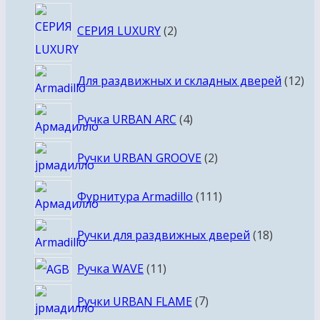
2
СЕРИЯ LUXURY
2
товара
12
Для раздвижных и складных дверей
12
то
4
Ручка URBAN ARC
4
товара
2
Ручки URBAN GROOVE
2
товара
111
Фурнитура Armadillo
111
товаров
18
Ручки для раздвижных дверей
18
товаров
11
Ручка WAVE
11
товаров
7
Ручки URBAN FLAME
7
товаров