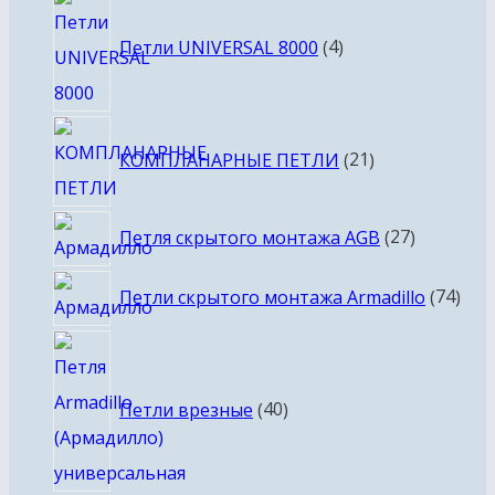
4
товара
Петли UNIVERSAL 8000
4
21
КОМПЛАНАРНЫЕ ПЕТЛИ
21
товар
27
Петля скрытого монтажа AGB
27
товаров
74
Петли скрытого монтажа Armadillo
74
тов
40
товаров
Петли врезные
40