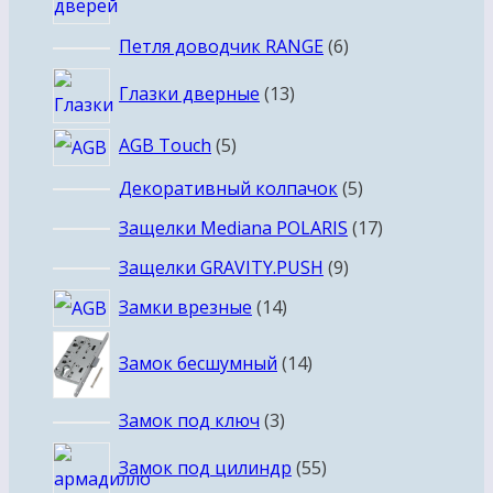
6
Петля доводчик RANGE
6
товаров
13
Глазки дверные
13
товаров
5
AGB Touch
5
товаров
5
Декоративный колпачок
5
товаров
17
Защелки Mediana POLARIS
17
товаров
9
Защелки GRAVITY.PUSH
9
товаров
14
Замки врезные
14
товаров
14
Замок бесшумный
14
товаров
3
Замок под ключ
3
товара
55
Замок под цилиндр
55