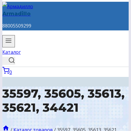
Armadillo
88005509299
Каталог
0
35597, 35605, 35613,
35621, 34421
/
Каталог товаров
/
35597, 35605, 35613, 35621,