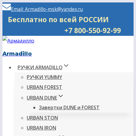
Перейти
Email: Armadillo-msk@yandex.ru
к
Бесплатно по всей РОССИИ
содержимому
+7 800-550-92-99
Armadillo
РУЧКИ ARMADILLO
РУЧКИ YUMMY
URBAN FOREST
URBAN DUNE
Завертки DUNE и FOREST
URBAN STON
URBAN IRON