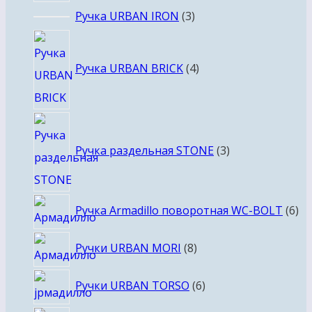
3
Ручка URBAN IRON
3
товара
4
товара
Ручка URBAN BRICK
4
3
товара
Ручка раздельная STONE
3
6
Ручка Armadillo поворотная WC-BOLT
6
то
8
Ручки URBAN MORI
8
товаров
6
Ручки URBAN TORSO
6
товаров