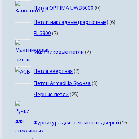
6
Петля OPTIMA UWD6000
6
товаров
6
Петли накладные (карточные)
6
товаров
7
FL.3800
7
товаров
2
Маятниковые петли
2
товара
2
Петля ввертная
2
товара
9
Петли Armadillo бронза
9
товаров
25
Черные петли
25
товаров
16
това
Фурнитура для стеклянных дверей
16