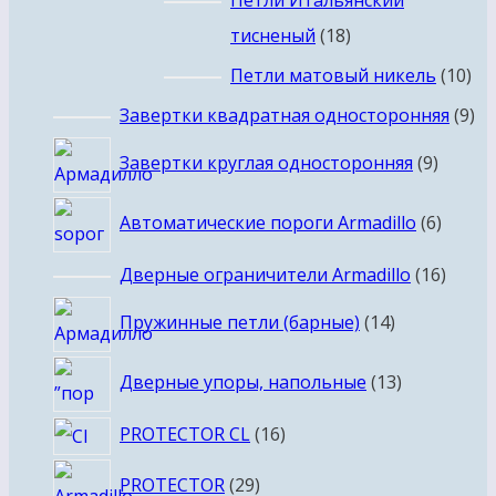
Петли Итальянский
18
тисненый
18
товаров
10
Петли матовый никель
10
то
9
Завертки квадратная односторонняя
9
то
9
Завертки круглая односторонняя
9
товар
6
Автоматические пороги Armadillo
6
товар
16
Дверные ограничители Armadillo
16
товар
14
Пружинные петли (барные)
14
товаров
13
Дверные упоры, напольные
13
товаров
16
PROTECTOR CL
16
товаров
29
PROTECTOR
29