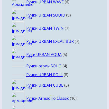
Ручки URBAN WAVE
6
товаров
9
Ручки URBAN SQUID
9
товаров
7
Ручки URBAN TWIN
7
товаров
7
Ручки URBAN EXCALIBUR
7
товаров
5
Руки URBAN AQUA
5
товаров
4
Ручки серии SOHO
4
товара
8
Ручки URBAN ROLL
8
товаров
5
Ручки URBAN CUBE
5
товаров
16
Ручки Armadillo Classic
16
товаров