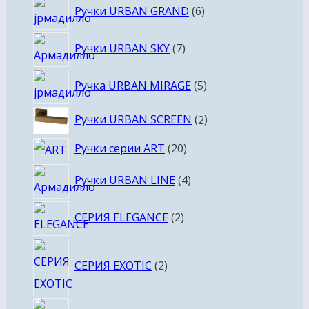
6
Ручки URBAN GRAND
6
товаров
7
Ручки URBAN SKY
7
товаров
5
Ручка URBAN MIRAGE
5
товаров
2
Ручки URBAN SCREEN
2
товара
20
Ручки серии ART
20
товаров
4
Ручки URBAN LINE
4
товара
2
СЕРИЯ ELEGANCE
2
товара
2
СЕРИЯ EXOTIC
2
товара
2