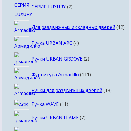
СЕРИЯ LUXURY
2
товара
12
Для раздвижных и складных дверей
12
то
4
Ручка URBAN ARC
4
товара
2
Ручки URBAN GROOVE
2
товара
111
Фурнитура Armadillo
111
товаров
18
Ручки для раздвижных дверей
18
товаров
11
Ручка WAVE
11
товаров
7
Ручки URBAN FLAME
7
товаров
6