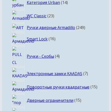
14
Категория Urban
14
товаров
23
WC Classic
23
товара
249
Ручки дверные Armadillo
249
товаров
16
Smart Lock
16
товаров
4
Ручки - Скобы
4
товара
7
Электронные замки KAADAS
7
товаров
15
Поворотные ручки квадратные
15
товаро
15
Дверные ограничители
15
товаров