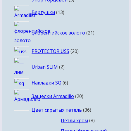
товаров
13
Вертушки
13
товаров
21
флорентийское золото
21
товар
20
PROTECTOR USS
20
товаров
2
Urban SLIM
2
товара
6
Накладки SQ
6
товаров
20
Защелки Armadillo
20
товаров
36
Цвет скрытых петель
36
товаров
8
Петли хром
8
товаров