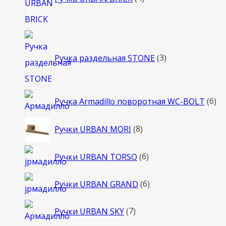
3
товара
Ручка раздельная STONE
3
6
Ручка Armadillo поворотная WC-BOLT
6
то
8
Ручки URBAN MORI
8
товаров
6
Ручки URBAN TORSO
6
товаров
6
Ручки URBAN GRAND
6
товаров
7
Ручки URBAN SKY
7
товаров