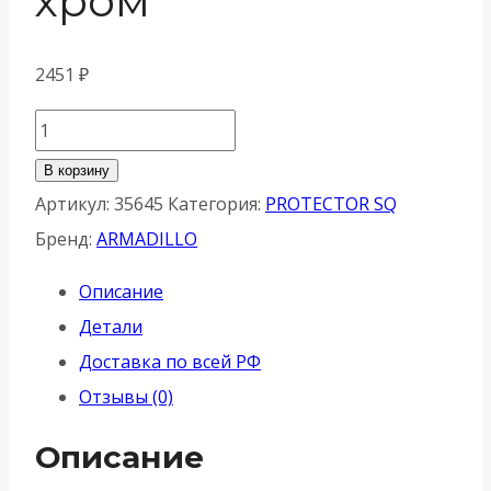
хром
2451
₽
Количество
товара
В корзину
Броненакладка
Артикул:
35645
Категория:
PROTECTOR SQ
Armadillo
Бренд:
ARMADILLO
(Армадилло)
Описание
на
Детали
ЦМ
Доставка по всей РФ
квадрат
Отзывы (0)
(от
вырывания.
Описание
25