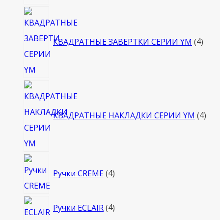
4
това
КВАДРАТНЫЕ ЗАВЕРТКИ СЕРИИ YM
4
4
тов
КВАДРАТНЫЕ НАКЛАДКИ СЕРИИ YM
4
4
Ручки CREME
4
товара
4
Ручки ECLAIR
4
товара