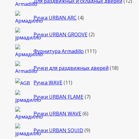
Для раздвижных и складных дверей
12
то
4
Ручка URBAN ARC
4
товара
2
Ручки URBAN GROOVE
2
товара
111
Фурнитура Armadillo
111
товаров
18
Ручки для раздвижных дверей
18
товаров
11
Ручка WAVE
11
товаров
7
Ручки URBAN FLAME
7
товаров
6
Ручки URBAN WAVE
6
товаров
9
Ручки URBAN SQUID
9
товаров