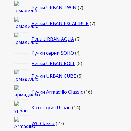
7
Ручки URBAN TWIN
7
товаров
7
Ручки URBAN EXCALIBUR
7
товаров
5
Руки URBAN AQUA
5
товаров
4
Ручки серии SOHO
4
товара
8
Ручки URBAN ROLL
8
товаров
5
Ручки URBAN CUBE
5
товаров
16
Ручки Armadillo Classic
16
товаров
14
Категория Urban
14
товаров
23
WC Classic
23
товара