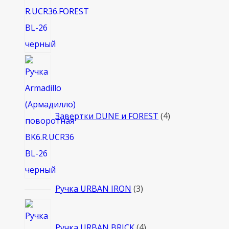
4
товара
Завертки DUNE и FOREST
4
3
Ручка URBAN IRON
3
товара
4
товара
Ручка URBAN BRICK
4