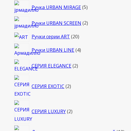
5
Ручка URBAN MIRAGE
5
товаров
2
Ручки URBAN SCREEN
2
товара
20
Ручки серии ART
20
товаров
4
Ручки URBAN LINE
4
товара
2
СЕРИЯ ELEGANCE
2
товара
2
СЕРИЯ EXOTIC
2
товара
2
СЕРИЯ LUXURY
2
товара
12