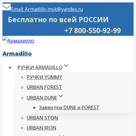
Перейти
Email: Armadillo-msk@yandex.ru
к
Бесплатно по всей РОССИИ
содержимому
+7 800-550-92-99
Armadillo
РУЧКИ ARMADILLO
РУЧКИ YUMMY
URBAN FOREST
URBAN DUNE
Завертки DUNE и FOREST
URBAN STON
URBAN IRON