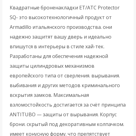
мм)
Квадратные броненакладки ET/ATC Protector
ET/ATC-
SQ- это высокотехнологичный продукт от
Protector
Armadillo итальянского производства. они
1-
надежно защитят вашу дверь и идеально
25(SQ)
впишутся в интерьеры в стиле хай-тек.
SC-
Разработаны для обеспечения надежной
14
защиты цилиндровых механизмов
-
европейского типа от сверления. вырывания.
Матовый
выбивания и других методов криминального
хром
вскрытия замков. Максимальная
взломостойкость достигается за счёт принципа
ANTITUBO — защиты от вырывания. Корпус
брони. скрытый под декоративным колпачком.
имеет конусную форму. что препятствует