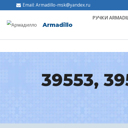
Перейти
Email: Armadillo-msk@yandex.ru
к
РУЧКИ ARMADI
содержимому
Armadillo
39553, 39