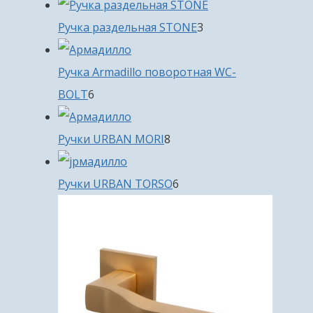
товара
3
Ручка раздельная STONE
3
товара
Ручка Armadillo поворотная WC-
6
BOLT
6
товаров
8
Ручки URBAN MORI
8
товаров
6
Ручки URBAN TORSO
6
товаров