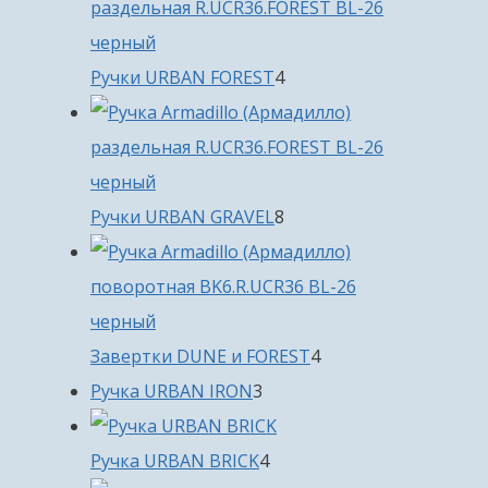
4
Ручки URBAN FOREST
4
товара
8
Ручки URBAN GRAVEL
8
товаров
4
Завертки DUNE и FOREST
4
3
товара
Ручка URBAN IRON
3
товара
4
Ручка URBAN BRICK
4