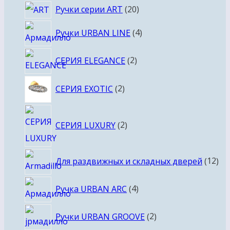
20
Ручки серии ART
20
товаров
4
Ручки URBAN LINE
4
товара
2
СЕРИЯ ELEGANCE
2
товара
2
СЕРИЯ EXOTIC
2
товара
2
СЕРИЯ LUXURY
2
товара
12
Для раздвижных и складных дверей
12
то
4
Ручка URBAN ARC
4
товара
2
Ручки URBAN GROOVE
2
товара