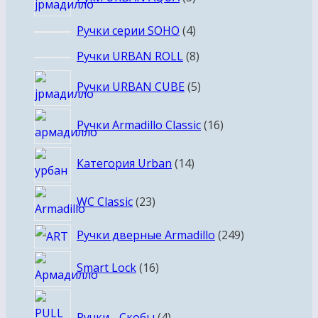
товаров
4
Ручки серии SOHO
4
товара
8
Ручки URBAN ROLL
8
товаров
5
Ручки URBAN CUBE
5
товаров
16
Ручки Armadillo Classic
16
товаров
14
Категория Urban
14
товаров
23
WC Classic
23
товара
249
Ручки дверные Armadillo
249
товаров
16
Smart Lock
16
товаров
4
Ручки - Скобы
4