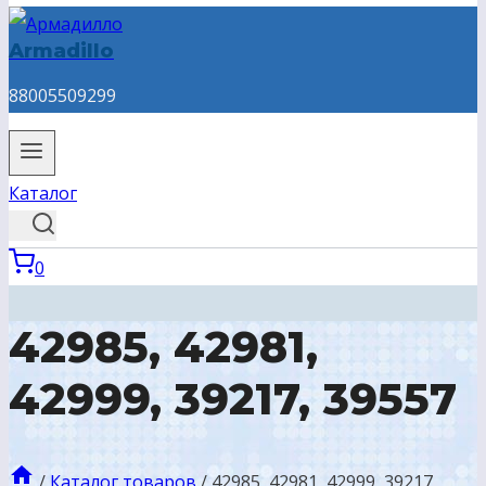
Armadillo
88005509299
Каталог
0
42985, 42981,
42999, 39217, 39557
/
Каталог товаров
/
42985, 42981, 42999, 39217,