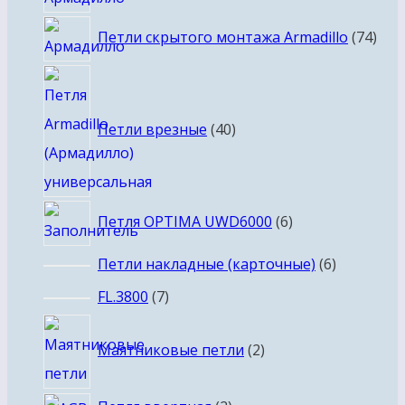
товаров
74
Петли скрытого монтажа Armadillo
74
тов
40
товаров
Петли врезные
40
6
Петля OPTIMA UWD6000
6
товаров
6
Петли накладные (карточные)
6
товаров
7
FL.3800
7
товаров
2
Маятниковые петли
2
товара