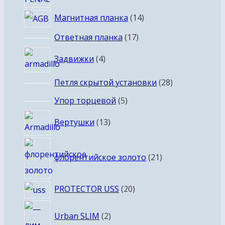
14
Магнитная планка
14
товаров
17
Ответная планка
17
товаров
4
Задвижки
4
товара
28
Петля скрытой установки
28
товаров
5
Упор торцевой
5
товаров
13
Вертушки
13
товаров
21
флорентийское золото
21
товар
20
PROTECTOR USS
20
товаров
2
Urban SLIM
2
товара