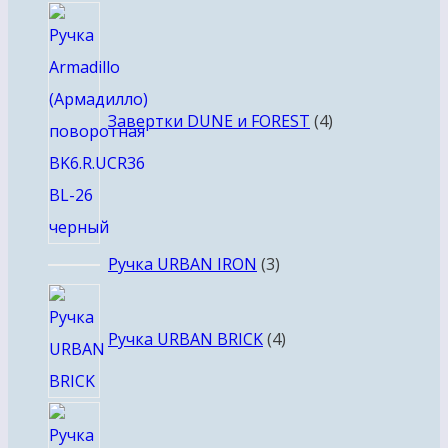
4
товара
Завертки DUNE и FOREST
4
3
Ручка URBAN IRON
3
товара
4
товара
Ручка URBAN BRICK
4
3