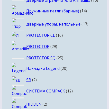
16
Дверные ограничители Armadillo
16
товар
14
Пружинные петли (барные)
14
товаров
13
Дверные упоры, напольные
13
товаров
16
PROTECTOR CL
16
товаров
29
PROTECTOR
29
товаров
25
PROTECTOR SQ
25
товаров
20
Накладки Legend
20
товаров
2
SB
2
товара
12
СИСТЕМА COMPACK
12
товаров
2
HIDDEN
2