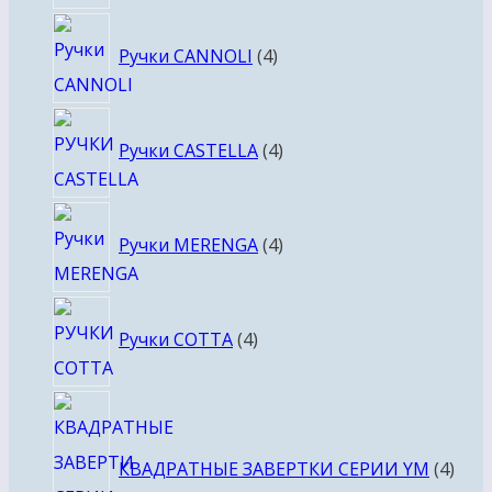
4
Ручки CANNOLI
4
товара
4
Ручки CASTELLA
4
товара
4
Ручки MERENGA
4
товара
4
Ручки COTTA
4
товара
4
това
КВАДРАТНЫЕ ЗАВЕРТКИ СЕРИИ YM
4