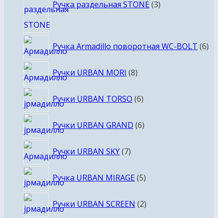
товара
Ручка раздельная STONE
3
6
Ручка Armadillo поворотная WC-BOLT
6
то
8
Ручки URBAN MORI
8
товаров
6
Ручки URBAN TORSO
6
товаров
6
Ручки URBAN GRAND
6
товаров
7
Ручки URBAN SKY
7
товаров
5
Ручка URBAN MIRAGE
5
товаров
2
Ручки URBAN SCREEN
2
товара