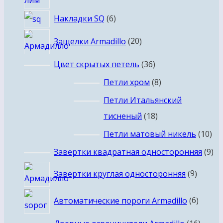
6
Накладки SQ
6
товаров
20
Защелки Armadillo
20
товаров
36
Цвет скрытых петель
36
товаров
8
Петли хром
8
товаров
Петли Итальянский
18
тисненый
18
товаров
10
Петли матовый никель
10
то
9
Завертки квадратная односторонняя
9
то
9
Завертки круглая односторонняя
9
товар
6
Автоматические пороги Armadillo
6
товар