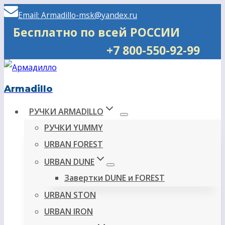
Перейти
Email: Armadillo-msk@yandex.ru
к
Бесплатно по всей РОССИИ
содержимому
+7 800-550-92-99
Armadillo
РУЧКИ ARMADILLO
РУЧКИ YUMMY
URBAN FOREST
URBAN DUNE
Завертки DUNE и FOREST
URBAN STON
URBAN IRON