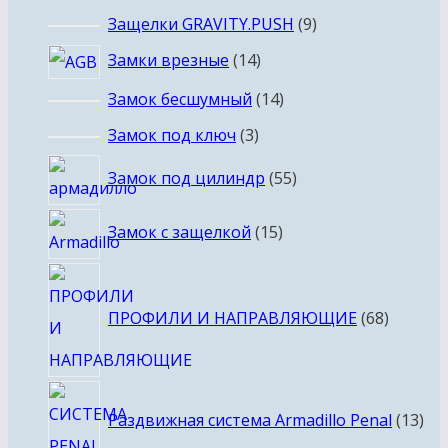
товаров
9
Защелки GRAVITY.PUSH
9
товаров
14
Замки врезные
14
товаров
14
Замок бесшумный
14
товаров
3
Замок под ключ
3
товара
55
Замок под цилиндр
55
товаров
15
Замок с защелкой
15
товаров
68
товаро
ПРОФИЛИ И НАПРАВЛЯЮЩИЕ
68
13
Раздвижная система Armadillo Penal
13
тов