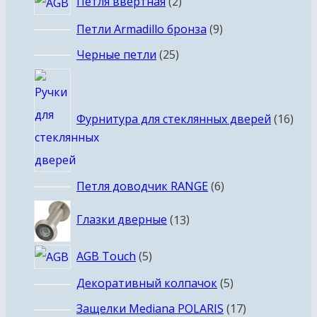
2
Петля ввертная
2
товара
9
Петли Armadillo бронза
9
товаров
25
Черные петли
25
товаров
16
това
Фурнитура для стеклянных дверей
16
6
Петля доводчик RANGE
6
товаров
13
Глазки дверные
13
товаров
5
AGB Touch
5
товаров
5
Декоративный колпачок
5
товаров
17
Защелки Mediana POLARIS
17