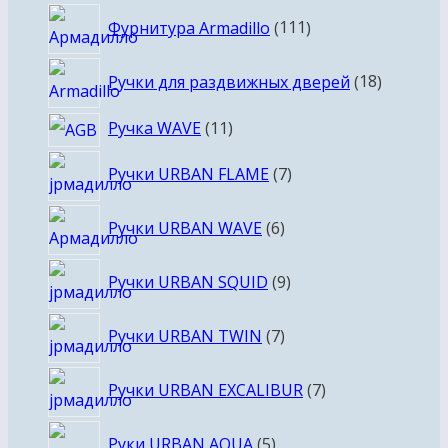
111
Фурнитура Armadillo
111
товаров
18
Ручки для раздвижных дверей
18
товаров
11
Ручка WAVE
11
товаров
7
Ручки URBAN FLAME
7
товаров
6
Ручки URBAN WAVE
6
товаров
9
Ручки URBAN SQUID
9
товаров
7
Ручки URBAN TWIN
7
товаров
7
Ручки URBAN EXCALIBUR
7
товаров
5
Руки URBAN AQUA
5