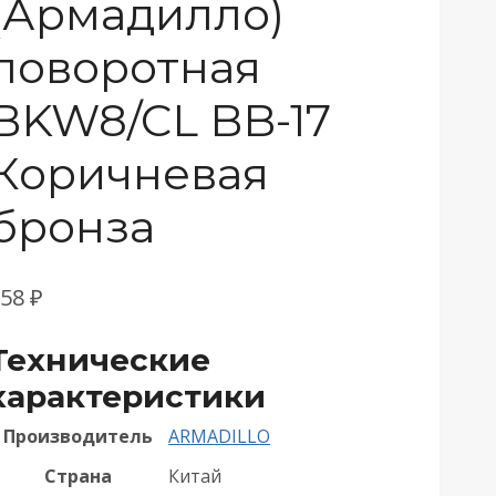
(Армадилло)
поворотная
BKW8/CL BB-17
Коричневая
бронза
758
₽
Технические
характеристики
Производитель
ARMADILLO
Страна
Китай