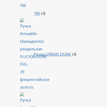
4
YM
4
товара
4
товара
Ручки URBAN DUNE
4
4
товара