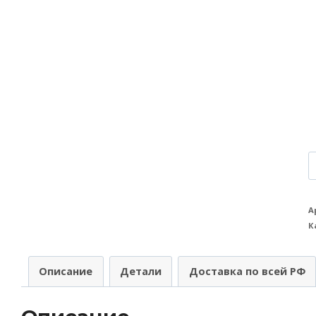
К
т
Р
А
К
A
(
Описание
Детали
Доставка по всей РФ
п
B