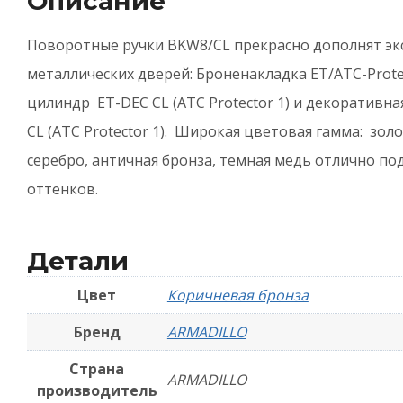
Описание
B
1
Поворотные ручки BKW8/CL прекрасно дополнят э
К
металлических дверей: Броненакладка ET/ATC-Prote
б
цилиндр ET-DEC CL (ATC Protector 1) и декоративн
CL (ATC Protector 1). Широкая цветовая гамма: зол
серебро, античная бронза, темная медь отлично п
оттенков.
Детали
Цвет
Коричневая бронза
Бренд
ARMADILLO
Страна
ARMADILLO
производитель