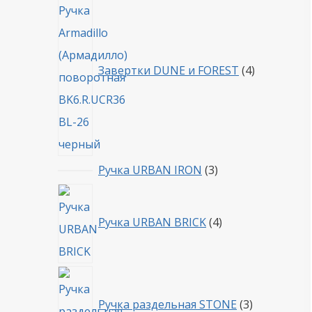
товара
Завертки DUNE и FOREST
4
3
Ручка URBAN IRON
3
товара
4
товара
Ручка URBAN BRICK
4
3
товара
Ручка раздельная STONE
3