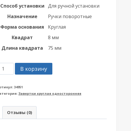
Способ установки
Для ручной установки
Назначение
Ручки поворотные
Форма основания
Круглая
Квадрат
8 мм
Длина квадрата
75 мм
оличество
В корзину
овара
учка
ртикул:
34951
атегория:
Завертки круглая односторонняя
rmadillo
Армадилло)
Отзывы (0)
оворотная
KW8/CL