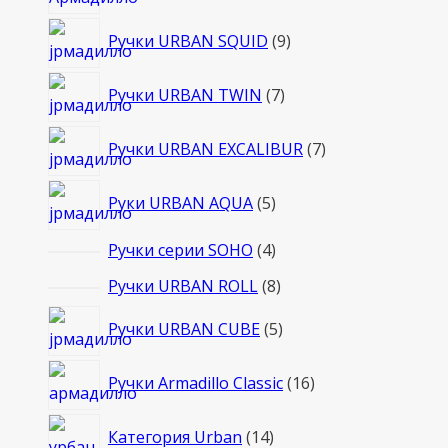
товаров
9
Ручки URBAN SQUID
9
товаров
7
Ручки URBAN TWIN
7
товаров
7
Ручки URBAN EXCALIBUR
7
товаров
5
Руки URBAN AQUA
5
товаров
4
Ручки серии SOHO
4
товара
8
Ручки URBAN ROLL
8
товаров
5
Ручки URBAN CUBE
5
товаров
16
Ручки Armadillo Classic
16
товаров
14
Категория Urban
14