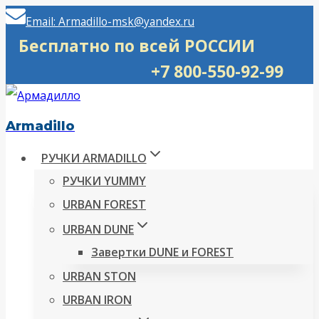
Перейти
Email: Armadillo-msk@yandex.ru
к
Бесплатно по всей РОССИИ
содержимому
+7 800-550-92-99
Armadillo
РУЧКИ ARMADILLO
РУЧКИ YUMMY
URBAN FOREST
URBAN DUNE
Завертки DUNE и FOREST
URBAN STON
URBAN IRON