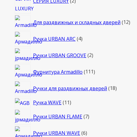
СЕРИЯ LUXURY
2
товара
12
Для раздвижных и складных дверей
12
то
4
Ручка URBAN ARC
4
товара
2
Ручки URBAN GROOVE
2
товара
111
Фурнитура Armadillo
111
товаров
18
Ручки для раздвижных дверей
18
товаров
11
Ручка WAVE
11
товаров
7
Ручки URBAN FLAME
7
товаров
6
Ручки URBAN WAVE
6