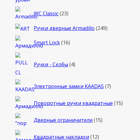
товаров
23
WC Classic
23
товара
249
Ручки дверные Armadillo
249
товаров
16
Smart Lock
16
товаров
4
Ручки - Скобы
4
товара
7
Электронные замки KAADAS
7
товаров
15
Поворотные ручки квадратные
15
товаро
15
Дверные ограничители
15
товаров
12
Квадратные накладки
12