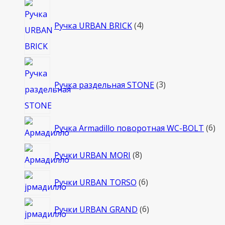
товара
4
товара
Ручка URBAN BRICK
4
3
товара
Ручка раздельная STONE
3
6
Ручка Armadillo поворотная WC-BOLT
6
то
8
Ручки URBAN MORI
8
товаров
6
Ручки URBAN TORSO
6
товаров
6
Ручки URBAN GRAND
6
товаров