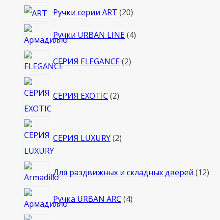
товара
20
Ручки серии ART
20
товаров
4
Ручки URBAN LINE
4
товара
2
СЕРИЯ ELEGANCE
2
товара
2
СЕРИЯ EXOTIC
2
товара
2
СЕРИЯ LUXURY
2
товара
12
Для раздвижных и складных дверей
12
то
4
Ручка URBAN ARC
4
товара