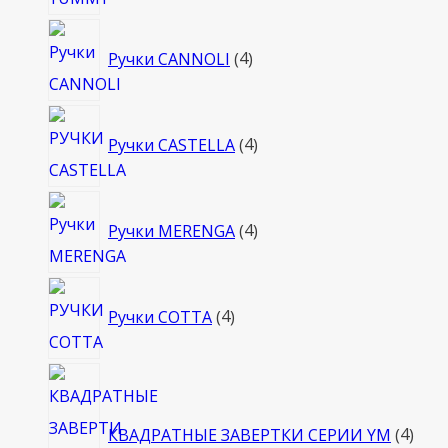
4
Ручки CANNOLI
4
товара
4
Ручки CASTELLA
4
товара
4
Ручки MERENGA
4
товара
4
Ручки COTTA
4
товара
4
това
КВАДРАТНЫЕ ЗАВЕРТКИ СЕРИИ YM
4