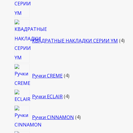
4
тов
КВАДРАТНЫЕ НАКЛАДКИ СЕРИИ YM
4
4
Ручки CREME
4
товара
4
Ручки ECLAIR
4
товара
4
Ручки CINNAMON
4
товара