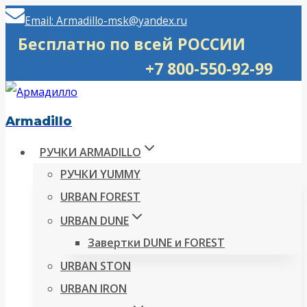
Перейти
Email: Armadillo-msk@yandex.ru
к
Бесплатно по всей РОССИИ
содержимому
+7 800-550-92-99
Armadillo
РУЧКИ ARMADILLO
РУЧКИ YUMMY
URBAN FOREST
URBAN DUNE
Завертки DUNE и FOREST
URBAN STON
URBAN IRON