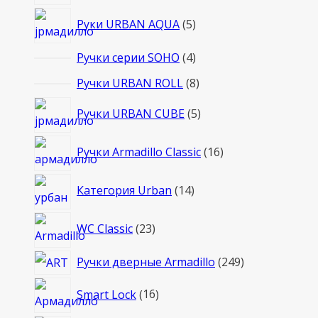
товаров
5
Руки URBAN AQUA
5
товаров
4
Ручки серии SOHO
4
товара
8
Ручки URBAN ROLL
8
товаров
5
Ручки URBAN CUBE
5
товаров
16
Ручки Armadillo Classic
16
товаров
14
Категория Urban
14
товаров
23
WC Classic
23
товара
249
Ручки дверные Armadillo
249
товаров
16
Smart Lock
16
товаров