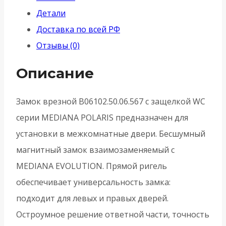
(АГБ)
Детали
WC
Доставка по всей РФ
B06102.50.FM.567
Отзывы (0)
с
отв.
Описание
пл.
B02402.05.91
Замок врезной B06102.50.06.567 с защелкой WC
MEDIANA
серии MEDIANA POLARIS предназначен для
POLARIS
установки в межкомнатные двери. Бесшумный
-
магнитный замок взаимозаменяемый с
Белый
MEDIANA EVOLUTION. Прямой ригель
обеспечивает универсальность замка:
подходит для левых и правых дверей.
Остроумное решение ответной части, точность