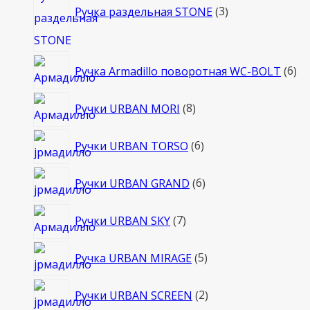
товара
Ручка раздельная STONE
3
6
Ручка Armadillo поворотная WC-BOLT
6
то
8
Ручки URBAN MORI
8
товаров
6
Ручки URBAN TORSO
6
товаров
6
Ручки URBAN GRAND
6
товаров
7
Ручки URBAN SKY
7
товаров
5
Ручка URBAN MIRAGE
5
товаров
2
Ручки URBAN SCREEN
2