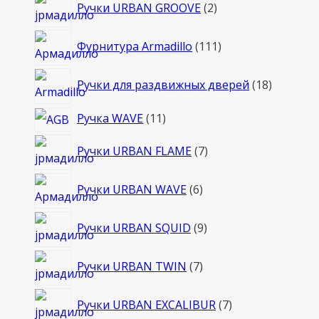
2
Ручки URBAN GROOVE
2
товара
111
Фурнитура Armadillo
111
товаров
18
Ручки для раздвижных дверей
18
товаров
11
Ручка WAVE
11
товаров
7
Ручки URBAN FLAME
7
товаров
6
Ручки URBAN WAVE
6
товаров
9
Ручки URBAN SQUID
9
товаров
7
Ручки URBAN TWIN
7
товаров
7
Ручки URBAN EXCALIBUR
7