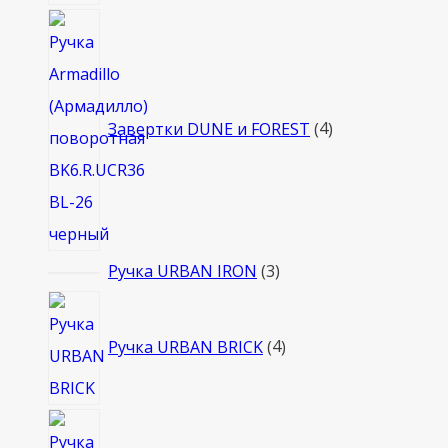
4
товара
Завертки DUNE и FOREST
4
3
Ручка URBAN IRON
3
товара
4
товара
Ручка URBAN BRICK
4
3