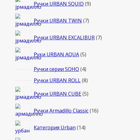
9
Ручки URBAN SQUID
9
товаров
7
Ручки URBAN TWIN
7
товаров
7
Ручки URBAN EXCALIBUR
7
товаров
5
Руки URBAN AQUA
5
товаров
4
Ручки серии SOHO
4
товара
8
Ручки URBAN ROLL
8
товаров
5
Ручки URBAN CUBE
5
товаров
16
Ручки Armadillo Classic
16
товаров
14
Категория Urban
14
товаров