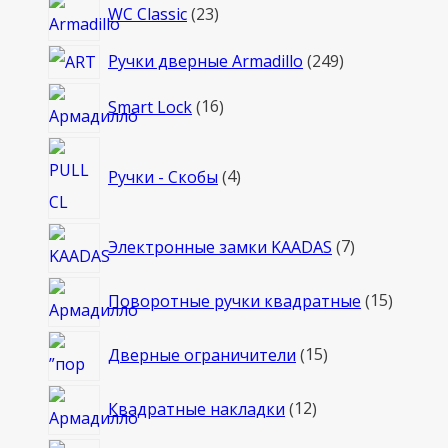
23
WC Classic
23
товара
249
Ручки дверные Armadillo
249
товаров
16
Smart Lock
16
товаров
4
Ручки - Скобы
4
товара
7
Электронные замки KAADAS
7
товаров
15
Поворотные ручки квадратные
15
товаро
15
Дверные ограничители
15
товаров
12
Квадратные накладки
12
товаров