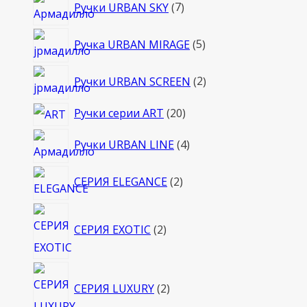
7
Ручки URBAN SKY
7
товаров
5
Ручка URBAN MIRAGE
5
товаров
2
Ручки URBAN SCREEN
2
товара
20
Ручки серии ART
20
товаров
4
Ручки URBAN LINE
4
товара
2
СЕРИЯ ELEGANCE
2
товара
2
СЕРИЯ EXOTIC
2
товара
2
СЕРИЯ LUXURY
2
товара