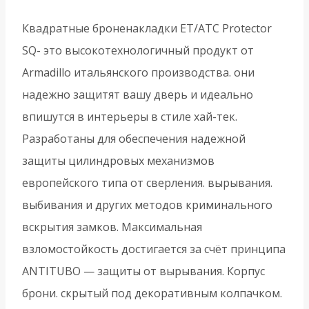
25
мм)
Квадратные броненакладки ET/ATC Protector
ET/ATC-
SQ- это высокотехнологичный продукт от
Protector
Armadillo итальянского производства. они
1-
надежно защитят вашу дверь и идеально
25(SQ)
впишутся в интерьеры в стиле хай-тек.
AB-
Разработаны для обеспечения надежной
77
защиты цилиндровых механизмов
-
европейского типа от сверления. вырывания.
Бронза
выбивания и других методов криминального
вскрытия замков. Максимальная
взломостойкость достигается за счёт принципа
ANTITUBO — защиты от вырывания. Корпус
брони. скрытый под декоративным колпачком.