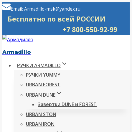
Перейти
Email: Armadillo-msk@yandex.ru
к
Бесплатно по всей РОССИИ
содержимому
+7 800-550-92-99
Armadillo
РУЧКИ ARMADILLO
РУЧКИ YUMMY
URBAN FOREST
URBAN DUNE
Завертки DUNE и FOREST
URBAN STON
URBAN IRON