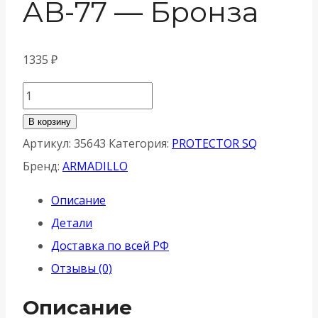
AB-77 — Бронза
1335
₽
Количество
товара
В корзину
Броненакладка
Артикул:
35643
Категория:
PROTECTOR SQ
Armadillo
Бренд:
ARMADILLO
(Армадилло)
Описание
на
Детали
ЦМ
Доставка по всей РФ
квадрат
Отзывы (0)
(от
вырывания.
Описание