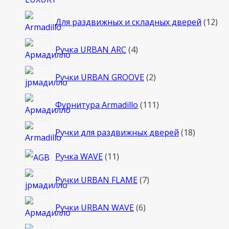
12
Для раздвижных и складных дверей
12
то
4
Ручка URBAN ARC
4
товара
2
Ручки URBAN GROOVE
2
товара
111
Фурнитура Armadillo
111
товаров
18
Ручки для раздвижных дверей
18
товаров
11
Ручка WAVE
11
товаров
7
Ручки URBAN FLAME
7
товаров
6
Ручки URBAN WAVE
6
товаров