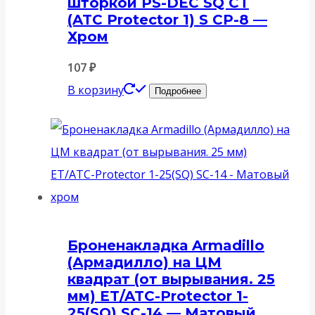
шторкой PS-DEC SQ CT
(ATC Protector 1) S CP-8 —
Хром
107
₽
В корзину
Подробнее
Броненакладка Armadillo
(Армадилло) на ЦМ
квадрат (от вырывания. 25
мм) ET/ATC-Protector 1-
25(SQ) SC-14 — Матовый