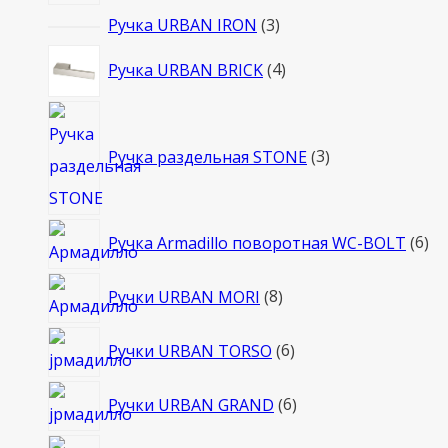
3
Ручка URBAN IRON
3
товара
4
Ручка URBAN BRICK
4
товара
3
товара
Ручка раздельная STONE
3
6
Ручка Armadillo поворотная WC-BOLT
6
то
8
Ручки URBAN MORI
8
товаров
6
Ручки URBAN TORSO
6
товаров
6
Ручки URBAN GRAND
6
товаров