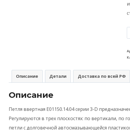
и
с
К
т
П
А
К
в
A
Описание
Детали
Доставка по всей РФ
(
3
Описание
с
Петля ввертная E01150.14.04 серии 3-D предназначе
E
Регулируются в трех плоскостях: по вертикали, по г
б
петли с долговечной автосмазывающейся пластиков