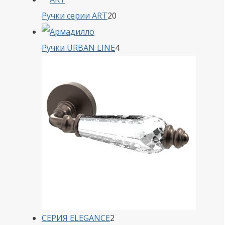
20
Ручки серии ART
20
товаров
4
Ручки URBAN LINE
4
товара
2
СЕРИЯ ELEGANCE
2