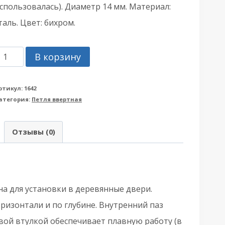
спользовалась). Диаметр 14 мм. Материал:
таль. Цвет: бихром.
оличество
В корзину
овара
етля
ртикул:
1642
атегория:
Петля ввертная
вертная
GB
Отзывы (0)
АГБ)
-
D
ерия
на для установки в деревянные двери.
01150.14.04
оризонтали и по глубине. Внутренний паз
и-
ой втулкой обеспечивает плавную работу (в