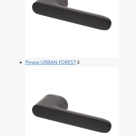
4
Ручки URBAN FOREST
4
товара