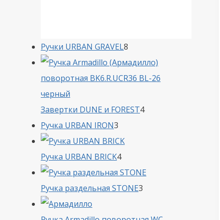
8
Ручки URBAN GRAVEL
8
товаров
4
Завертки DUNE и FOREST
4
3
товара
Ручка URBAN IRON
3
товара
4
Ручка URBAN BRICK
4
товара
3
Ручка раздельная STONE
3
товара
Ручка Armadillo поворотная WC-