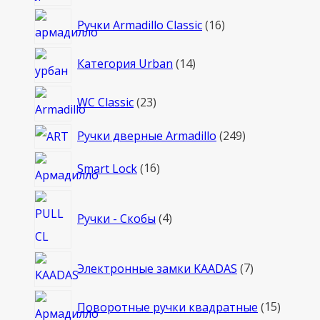
товаров
16
Ручки Armadillo Classic
16
товаров
14
Категория Urban
14
товаров
23
WC Classic
23
товара
249
Ручки дверные Armadillo
249
товаров
16
Smart Lock
16
товаров
4
Ручки - Скобы
4
товара
7
Электронные замки KAADAS
7
товаров
15
Поворотные ручки квадратные
15