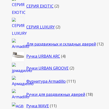
2
СЕРИЯ EXOTIC
2
товара
2
СЕРИЯ LUXURY
2
товара
12
Для раздвижных и складных дверей
12
то
4
Ручка URBAN ARC
4
товара
2
Ручки URBAN GROOVE
2
товара
111
Фурнитура Armadillo
111
товаров
18
Ручки для раздвижных дверей
18
товаров
11
Ручка WAVE
11