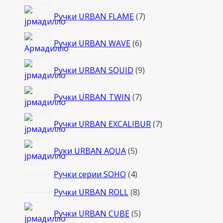
товаров
7
Ручки URBAN FLAME
7
товаров
6
Ручки URBAN WAVE
6
товаров
9
Ручки URBAN SQUID
9
товаров
7
Ручки URBAN TWIN
7
товаров
7
Ручки URBAN EXCALIBUR
7
товаров
5
Руки URBAN AQUA
5
товаров
4
Ручки серии SOHO
4
товара
8
Ручки URBAN ROLL
8
товаров
5
Ручки URBAN CUBE
5