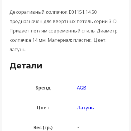
3-
D
Декоративный колпачок E01151.14.50
-
предназначен для ввертных петель серии 3-D.
Латунь
Придает петлям современный стиль. Диаметр
колпачка 14 мм. Материал: пластик. Цвет:
латунь.
Детали
Бренд
AGB
Цвет
Латунь
Вес (гр.)
3