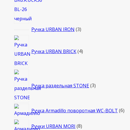
3
Ручка URBAN IRON
3
товара
4
товара
Ручка URBAN BRICK
4
3
товара
Ручка раздельная STONE
3
6
Ручка Armadillo поворотная WC-BOLT
6
то
8
Ручки URBAN MORI
8