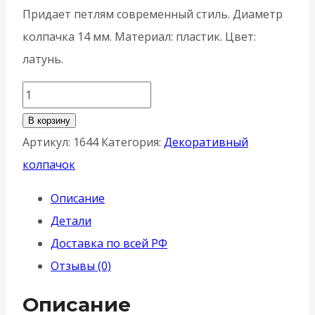
Придает петлям современный стиль. Диаметр
колпачка 14 мм. Материал: пластик. Цвет:
латунь.
Количество
товара
В корзину
Декоративный
Артикул:
1644
Категория:
Декоративный
колпачок
колпачок
AGB
Описание
(АГБ)
Детали
на
Доставка по всей РФ
ввертные
Отзывы (0)
петли
E01151.14.50
Описание