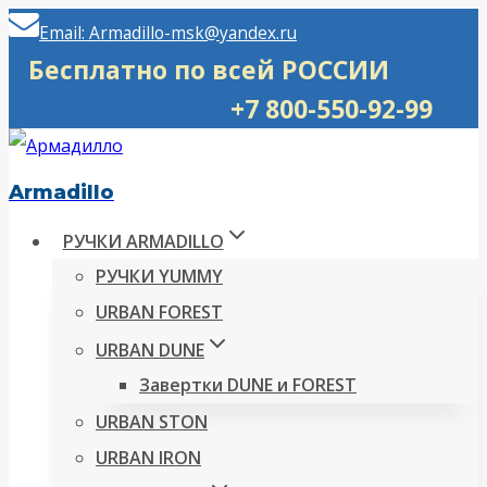
Перейти
Email: Armadillo-msk@yandex.ru
к
Бесплатно по всей РОССИИ
содержимому
+7 800-550-92-99
Armadillo
РУЧКИ ARMADILLO
РУЧКИ YUMMY
URBAN FOREST
URBAN DUNE
Завертки DUNE и FOREST
URBAN STON
URBAN IRON