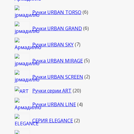
товаров
6
Ручки URBAN TORSO
6
товаров
6
Ручки URBAN GRAND
6
товаров
7
Ручки URBAN SKY
7
товаров
5
Ручка URBAN MIRAGE
5
товаров
2
Ручки URBAN SCREEN
2
товара
20
Ручки серии ART
20
товаров
4
Ручки URBAN LINE
4
товара
2
СЕРИЯ ELEGANCE
2
товара