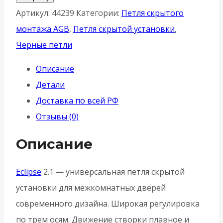
Петля
Артикул:
44239
Категории:
Петля скрытого
AGB
монтажа AGB
,
Петля скрытой установки
,
(АГБ) ECLIPSE
Черные петли
2.1
Описание
E30200.92.93
Детали
(4
Доставка по всей РФ
накладки
Отзывы (0)
в
комплекте)
Описание
-
Черный
Eclipse
2.1 — универсальная петля скрытой
установки для межкомнатных дверей
современного дизайна. Широкая регулировка
по трем осям. Движение створки плавное и