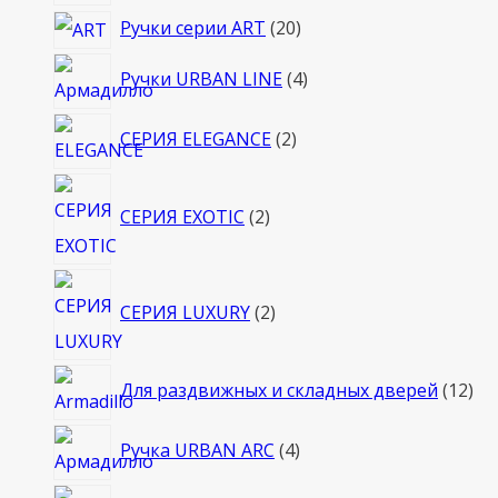
товара
20
Ручки серии ART
20
товаров
4
Ручки URBAN LINE
4
товара
2
СЕРИЯ ELEGANCE
2
товара
2
СЕРИЯ EXOTIC
2
товара
2
СЕРИЯ LUXURY
2
товара
12
Для раздвижных и складных дверей
12
то
4
Ручка URBAN ARC
4
товара