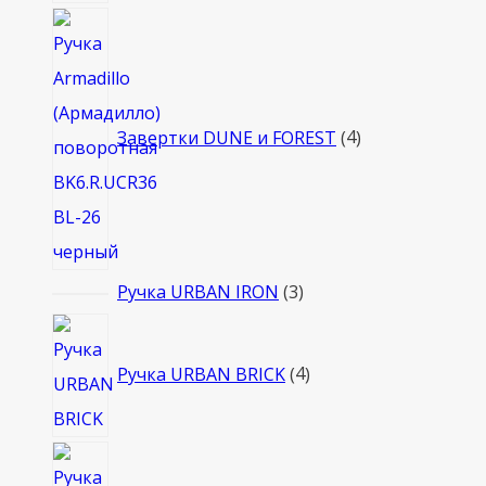
4
товара
Завертки DUNE и FOREST
4
3
Ручка URBAN IRON
3
товара
4
товара
Ручка URBAN BRICK
4
3