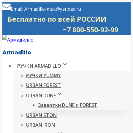
Перейти
Email: Armadillo-msk@yandex.ru
к
Бесплатно по всей РОССИИ
содержимому
+7 800-550-92-99
Armadillo
РУЧКИ ARMADILLO
РУЧКИ YUMMY
URBAN FOREST
URBAN DUNE
Завертки DUNE и FOREST
URBAN STON
URBAN IRON