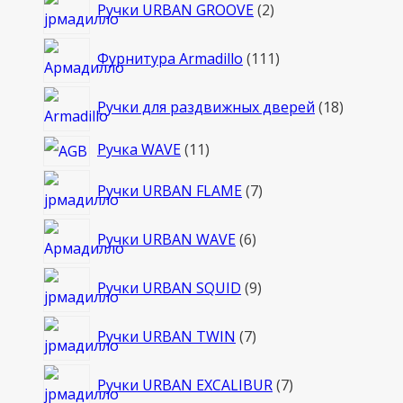
2
Ручки URBAN GROOVE
2
товара
111
Фурнитура Armadillo
111
товаров
18
Ручки для раздвижных дверей
18
товаров
11
Ручка WAVE
11
товаров
7
Ручки URBAN FLAME
7
товаров
6
Ручки URBAN WAVE
6
товаров
9
Ручки URBAN SQUID
9
товаров
7
Ручки URBAN TWIN
7
товаров
7
Ручки URBAN EXCALIBUR
7