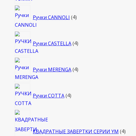
4
Ручки CANNOLI
4
товара
4
Ручки CASTELLA
4
товара
4
Ручки MERENGA
4
товара
4
Ручки COTTA
4
товара
4
това
КВАДРАТНЫЕ ЗАВЕРТКИ СЕРИИ YM
4