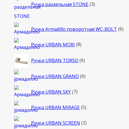
товара
Ручка раздельная STONE
3
6
Ручка Armadillo поворотная WC-BOLT
6
то
8
Ручки URBAN MORI
8
товаров
6
Ручки URBAN TORSO
6
товаров
6
Ручки URBAN GRAND
6
товаров
7
Ручки URBAN SKY
7
товаров
5
Ручка URBAN MIRAGE
5
товаров
2
Ручки URBAN SCREEN
2