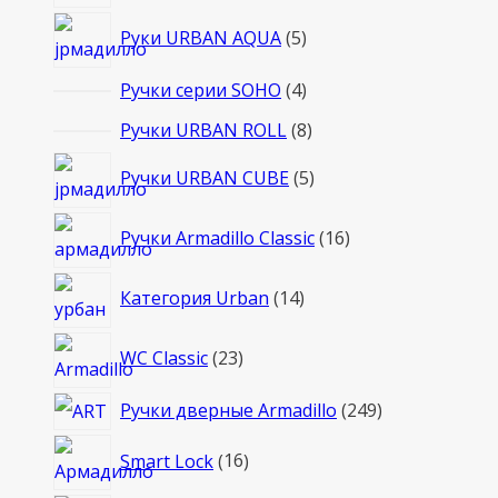
товаров
5
Руки URBAN AQUA
5
товаров
4
Ручки серии SOHO
4
товара
8
Ручки URBAN ROLL
8
товаров
5
Ручки URBAN CUBE
5
товаров
16
Ручки Armadillo Classic
16
товаров
14
Категория Urban
14
товаров
23
WC Classic
23
товара
249
Ручки дверные Armadillo
249
товаров
16
Smart Lock
16
товаров