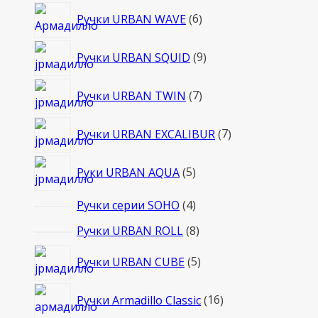
6
Ручки URBAN WAVE
6
товаров
9
Ручки URBAN SQUID
9
товаров
7
Ручки URBAN TWIN
7
товаров
7
Ручки URBAN EXCALIBUR
7
товаров
5
Руки URBAN AQUA
5
товаров
4
Ручки серии SOHO
4
товара
8
Ручки URBAN ROLL
8
товаров
5
Ручки URBAN CUBE
5
товаров
16
Ручки Armadillo Classic
16
товаров