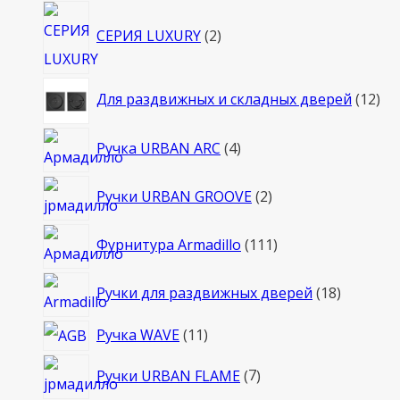
2
СЕРИЯ LUXURY
2
товара
12
Для раздвижных и складных дверей
12
то
4
Ручка URBAN ARC
4
товара
2
Ручки URBAN GROOVE
2
товара
111
Фурнитура Armadillo
111
товаров
18
Ручки для раздвижных дверей
18
товаров
11
Ручка WAVE
11
товаров
7
Ручки URBAN FLAME
7
товаров