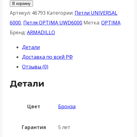
товара
В корзину
Комплект
Артикул:
46793
Категории:
Петли UNIVERSAL
Armadillo
6000
,
Петля OPTIMA UWD6000
Метка:
OPTIMA
(Армадилло)
Бренд:
ARMADILLO
колпачков
Детали
CAP.CL/UWD6000.OPTIMA
Доставка по всей РФ
(2
Отзывы (0)
шт)
АB
Детали
бронза
Цвет
Бронза
Гарантия
5 лет