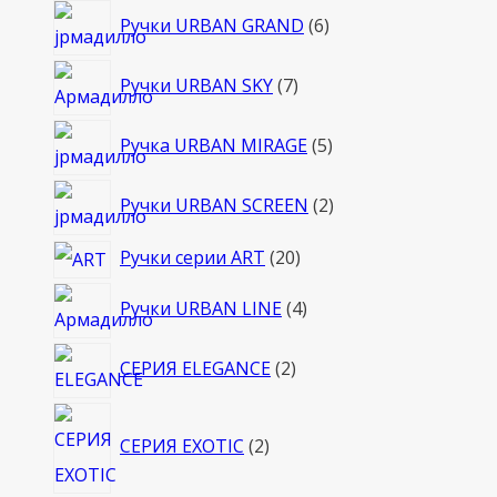
6
Ручки URBAN GRAND
6
товаров
7
Ручки URBAN SKY
7
товаров
5
Ручка URBAN MIRAGE
5
товаров
2
Ручки URBAN SCREEN
2
товара
20
Ручки серии ART
20
товаров
4
Ручки URBAN LINE
4
товара
2
СЕРИЯ ELEGANCE
2
товара
2
СЕРИЯ EXOTIC
2
товара