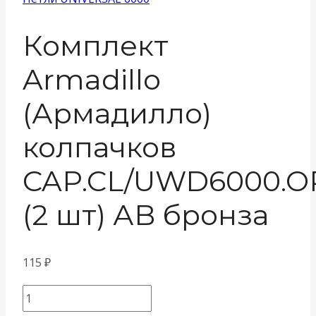
Комплект
Armadillo
(Армадилло)
колпачков
CAP.CL/UWD6000.O
(2 шт) АB бронза
115
₽
Количество