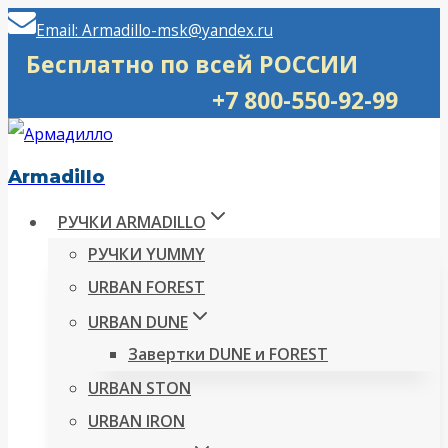
Перейти
Email: Armadillo-msk@yandex.ru
к
Бесплатно по всей РОССИИ
содержимому
+7 800-550-92-99
Armadillo
РУЧКИ ARMADILLO
РУЧКИ YUMMY
URBAN FOREST
URBAN DUNE
Завертки DUNE и FOREST
URBAN STON
URBAN IRON