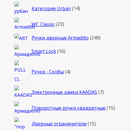
14
Категория Urban
14
товаров
23
WC Classic
23
товара
249
Ручки дверные Armadillo
249
товаров
16
Smart Lock
16
товаров
4
Ручки - Скобы
4
товара
7
Электронные замки KAADAS
7
товаров
15
Поворотные ручки квадратные
15
товаро
15
Дверные ограничители
15
товаров