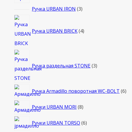
3
Ручка URBAN IRON
3
товара
4
товара
Ручка URBAN BRICK
4
3
товара
Ручка раздельная STONE
3
6
Ручка Armadillo поворотная WC-BOLT
6
то
8
Ручки URBAN MORI
8
товаров
6
Ручки URBAN TORSO
6
товаров