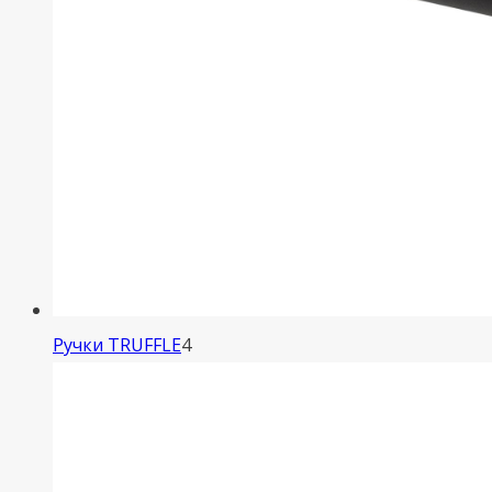
4
Ручки TRUFFLE
4
товара