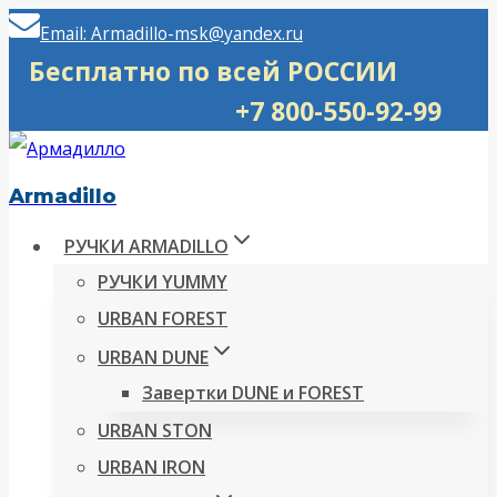
Перейти
Email: Armadillo-msk@yandex.ru
к
Бесплатно по всей РОССИИ
содержимому
+7 800-550-92-99
Armadillo
РУЧКИ ARMADILLO
РУЧКИ YUMMY
URBAN FOREST
URBAN DUNE
Завертки DUNE и FOREST
URBAN STON
URBAN IRON