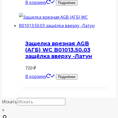
В корзину
Подробнее
Защелка врезная AGB
(АГБ) WC B01013.50.03
защёлка вверху -Латун
720
₽
В корзину
Подробнее
Искать
×