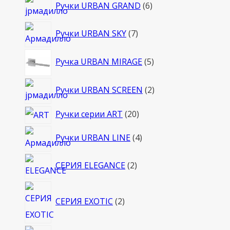
6
Ручки URBAN GRAND
6
товаров
7
Ручки URBAN SKY
7
товаров
5
Ручка URBAN MIRAGE
5
товаров
2
Ручки URBAN SCREEN
2
товара
20
Ручки серии ART
20
товаров
4
Ручки URBAN LINE
4
товара
2
СЕРИЯ ELEGANCE
2
товара
2
СЕРИЯ EXOTIC
2
товара