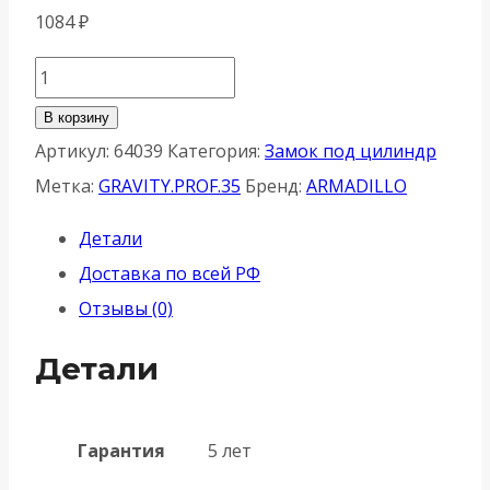
1084
₽
Количество
товара
В корзину
Корпус
Артикул:
64039
Категория:
Замок под цилиндр
Armadillo
Метка:
GRAVITY.PROF.35
Бренд:
ARMADILLO
(Армадилло)
Детали
узкопрофильного
Доставка по всей РФ
замка
Отзывы (0)
с
магнитной
Детали
защёлкой
GRAVITY.PROF.35
Гарантия
5 лет
INOX304