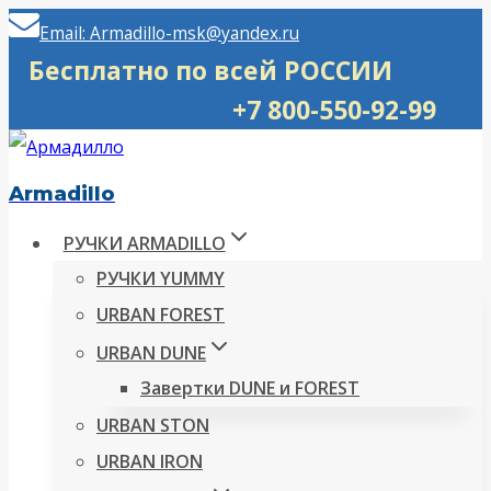
Перейти
Email: Armadillo-msk@yandex.ru
к
Бесплатно по всей РОССИИ
содержимому
+7 800-550-92-99
Armadillo
РУЧКИ ARMADILLO
РУЧКИ YUMMY
URBAN FOREST
URBAN DUNE
Завертки DUNE и FOREST
URBAN STON
URBAN IRON