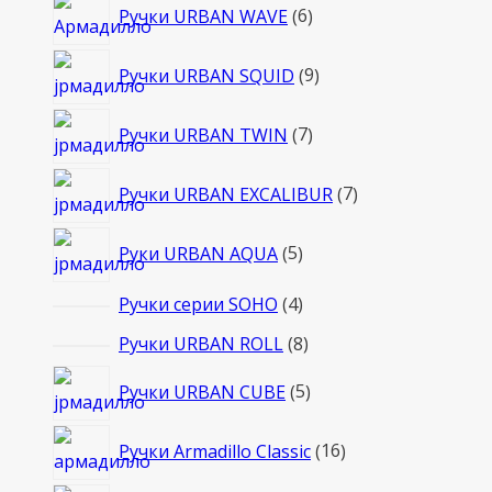
6
Ручки URBAN WAVE
6
товаров
9
Ручки URBAN SQUID
9
товаров
7
Ручки URBAN TWIN
7
товаров
7
Ручки URBAN EXCALIBUR
7
товаров
5
Руки URBAN AQUA
5
товаров
4
Ручки серии SOHO
4
товара
8
Ручки URBAN ROLL
8
товаров
5
Ручки URBAN CUBE
5
товаров
16
Ручки Armadillo Classic
16
товаров