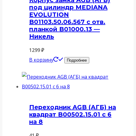
Корпус замка AGB (АГБ)
под цилиндр MEDIANA
EVOLUTION
B01103.50.06.567 с отв.
планкой B01000.13 —
Никель
1299
₽
В корзину
Подробнее
Переходник AGB (АГБ) на
квадрат B00502.15.01 с 6
на 8
41
₽