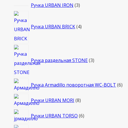
3
Ручка URBAN IRON
3
товара
4
товара
Ручка URBAN BRICK
4
3
товара
Ручка раздельная STONE
3
6
Ручка Armadillo поворотная WC-BOLT
6
то
8
Ручки URBAN MORI
8
товаров
6
Ручки URBAN TORSO
6
товаров