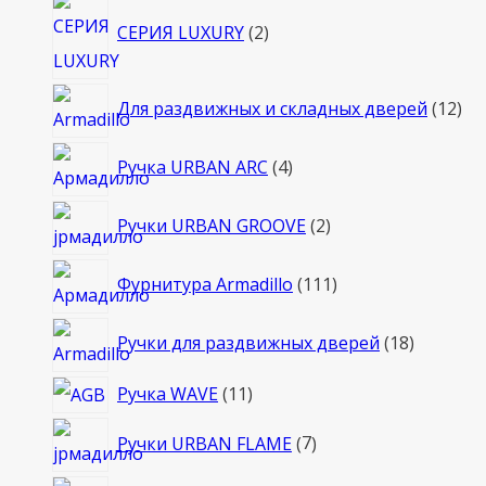
2
СЕРИЯ LUXURY
2
товара
12
Для раздвижных и складных дверей
12
то
4
Ручка URBAN ARC
4
товара
2
Ручки URBAN GROOVE
2
товара
111
Фурнитура Armadillo
111
товаров
18
Ручки для раздвижных дверей
18
товаров
11
Ручка WAVE
11
товаров
7
Ручки URBAN FLAME
7
товаров