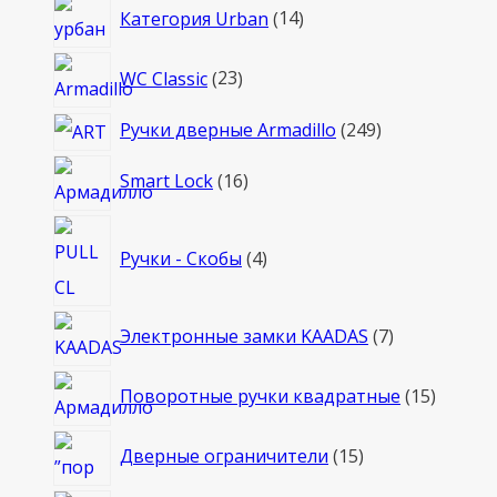
14
Категория Urban
14
товаров
23
WC Classic
23
товара
249
Ручки дверные Armadillo
249
товаров
16
Smart Lock
16
товаров
4
Ручки - Скобы
4
товара
7
Электронные замки KAADAS
7
товаров
15
Поворотные ручки квадратные
15
товаро
15
Дверные ограничители
15
товаров