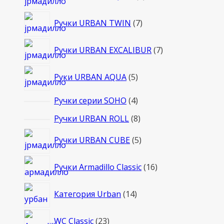
товаров
7
Ручки URBAN TWIN
7
товаров
7
Ручки URBAN EXCALIBUR
7
товаров
5
Руки URBAN AQUA
5
товаров
4
Ручки серии SOHO
4
товара
8
Ручки URBAN ROLL
8
товаров
5
Ручки URBAN CUBE
5
товаров
16
Ручки Armadillo Classic
16
товаров
14
Категория Urban
14
товаров
23
WC Classic
23