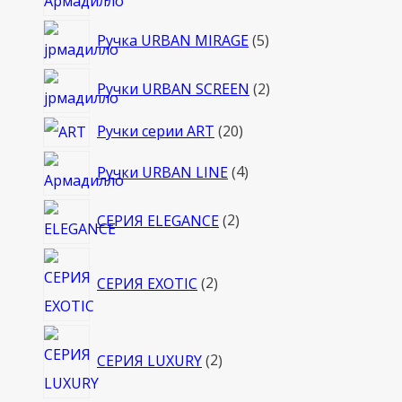
товаров
5
Ручка URBAN MIRAGE
5
товаров
2
Ручки URBAN SCREEN
2
товара
20
Ручки серии ART
20
товаров
4
Ручки URBAN LINE
4
товара
2
СЕРИЯ ELEGANCE
2
товара
2
СЕРИЯ EXOTIC
2
товара
2
СЕРИЯ LUXURY
2
товара