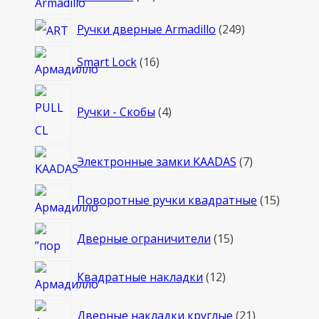
товара
249
Ручки дверные Armadillo
249
товаров
16
Smart Lock
16
товаров
4
Ручки - Скобы
4
товара
7
Электронные замки KAADAS
7
товаров
15
Поворотные ручки квадратные
15
товаро
15
Дверные ограничители
15
товаров
12
Квадратные накладки
12
товаров
21
Дверные накладки круглые
21