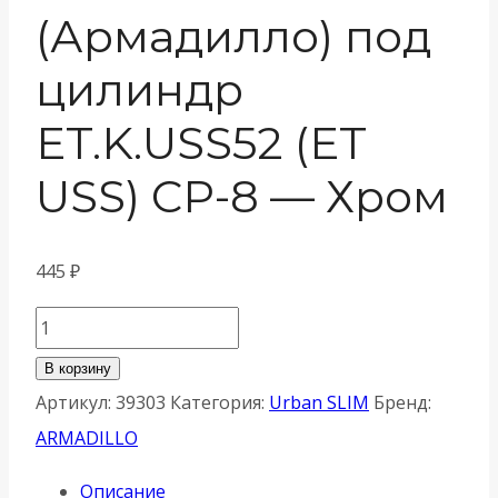
(Армадилло) под
цилиндр
ET.K.USS52 (ET
USS) CP-8 — Хром
445
₽
Количество
товара
В корзину
Накладка
Артикул:
39303
Категория:
Urban SLIM
Бренд:
Armadillo
ARMADILLO
(Армадилло)
Описание