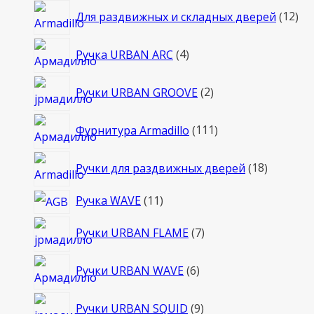
12
Для раздвижных и складных дверей
12
то
4
Ручка URBAN ARC
4
товара
2
Ручки URBAN GROOVE
2
товара
111
Фурнитура Armadillo
111
товаров
18
Ручки для раздвижных дверей
18
товаров
11
Ручка WAVE
11
товаров
7
Ручки URBAN FLAME
7
товаров
6
Ручки URBAN WAVE
6
товаров
9
Ручки URBAN SQUID
9