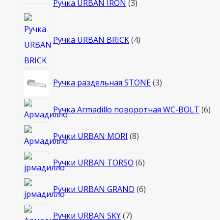
3
Ручка URBAN IRON
3
товара
4
товара
Ручка URBAN BRICK
4
3
Ручка раздельная STONE
3
товара
6
Ручка Armadillo поворотная WC-BOLT
6
то
8
Ручки URBAN MORI
8
товаров
6
Ручки URBAN TORSO
6
товаров
6
Ручки URBAN GRAND
6
товаров
7
Ручки URBAN SKY
7