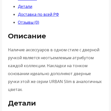
под
Детали
цилиндр
Доставка по всей РФ
ET.K.USS52
Отзывы (0)
(ET
USS)
Описание
CP-
8
Наличие аксессуаров в одном стиле с дверной
-
ручкой является неотъемлемым атрибутом
Хром
каждой коллекции. Накладки на тонком
основании идеально дополняют дверные
ручки этой же серии URBAN Slim в аналогичных
цветах.
Детали