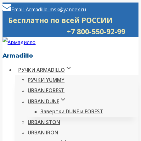
Перейти
Email: Armadillo-msk@yandex.ru
к
Бесплатно по всей РОССИИ
содержимому
+7 800-550-92-99
Armadillo
РУЧКИ ARMADILLO
РУЧКИ YUMMY
URBAN FOREST
URBAN DUNE
Завертки DUNE и FOREST
URBAN STON
URBAN IRON