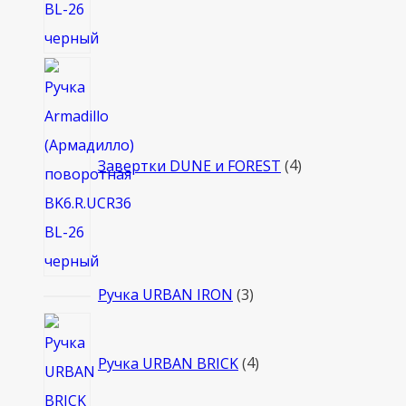
4
товара
Завертки DUNE и FOREST
4
3
Ручка URBAN IRON
3
товара
4
товара
Ручка URBAN BRICK
4