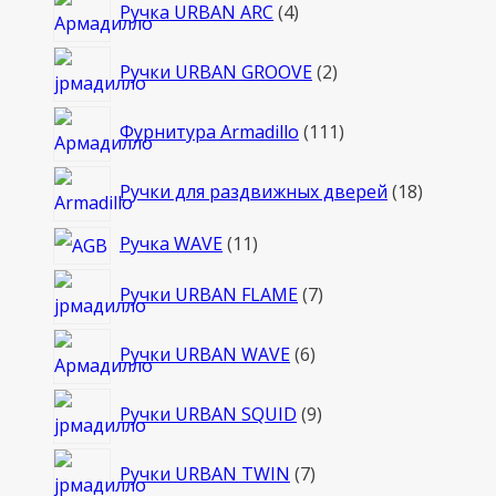
4
Ручка URBAN ARC
4
товара
2
Ручки URBAN GROOVE
2
товара
111
Фурнитура Armadillo
111
товаров
18
Ручки для раздвижных дверей
18
товаров
11
Ручка WAVE
11
товаров
7
Ручки URBAN FLAME
7
товаров
6
Ручки URBAN WAVE
6
товаров
9
Ручки URBAN SQUID
9
товаров
7
Ручки URBAN TWIN
7