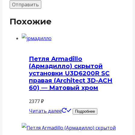
Похожие
Петля Armadillo
(Армадилло) скрытой
установки U3D6200R SC
правая (Architect 3D-ACH
60) — Матовый хром
2377
₽
Читать далее
Подробнее