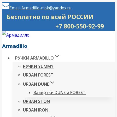
Перейти
Email: Armadillo-msk@yandex.ru
к
Бесплатно по всей РОССИИ
содержимому
+7 800-550-92-99
Armadillo
РУЧКИ ARMADILLO
РУЧКИ YUMMY
URBAN FOREST
URBAN DUNE
Завертки DUNE и FOREST
URBAN STON
URBAN IRON