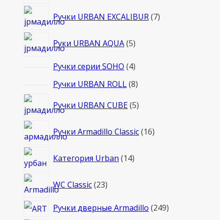
товаров
7
Ручки URBAN EXCALIBUR
7
товаров
5
Руки URBAN AQUA
5
товаров
4
Ручки серии SOHO
4
товара
8
Ручки URBAN ROLL
8
товаров
5
Ручки URBAN CUBE
5
товаров
16
Ручки Armadillo Classic
16
товаров
14
Категория Urban
14
товаров
23
WC Classic
23
товара
249
Ручки дверные Armadillo
249