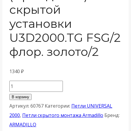
скрытой
установки
U3D2000.TG FSG/2
флор. золото/2
1340
₽
Количество
товара
В корзину
Петля
Артикул:
60767
Категории:
Петли UNIVERSAL
Armadillo
2000
,
Петли скрытого монтажа Armadillo
Бренд:
(Армадилло)
ARMADILLO