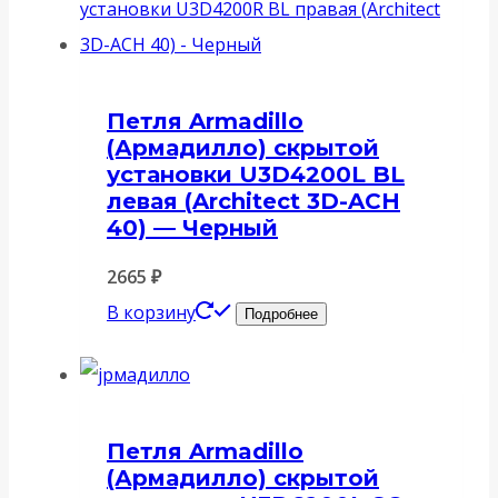
Петля Armadillo
(Армадилло) скрытой
установки U3D4200L BL
левая (Architect 3D-ACH
40) — Черный
2665
₽
В корзину
Подробнее
Петля Armadillo
(Армадилло) скрытой