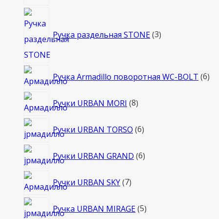
3
товара
Ручка раздельная STONE
3
6
Ручка Armadillo поворотная WC-BOLT
6
то
8
Ручки URBAN MORI
8
товаров
6
Ручки URBAN TORSO
6
товаров
6
Ручки URBAN GRAND
6
товаров
7
Ручки URBAN SKY
7
товаров
5
Ручка URBAN MIRAGE
5