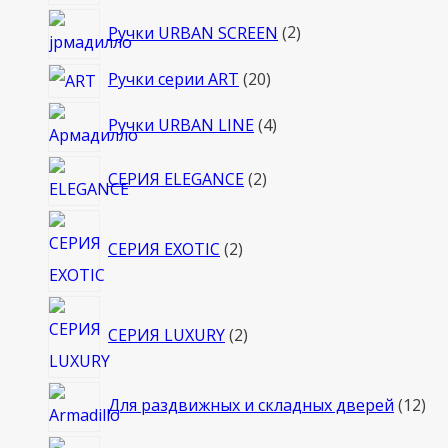
товаров
2
Ручки URBAN SCREEN
2
товара
20
Ручки серии ART
20
товаров
4
Ручки URBAN LINE
4
товара
2
СЕРИЯ ELEGANCE
2
товара
2
СЕРИЯ EXOTIC
2
товара
2
СЕРИЯ LUXURY
2
товара
12
Для раздвижных и складных дверей
12
то