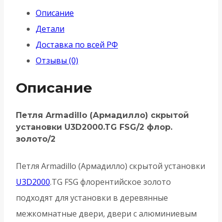
скрытой
Описание
установки
Детали
U3D2000.TG
Доставка по всей РФ
FSG/2
Отзывы (0)
флор.
золото/2
Описание
Петля Armadillo (Армадилло) скрытой
установки U3D2000.TG FSG/2 флор.
золото/2
Петля Armadillo (Армадилло) скрытой установки
U3D2000
.TG FSG флорентийское золото
подходят для установки в деревянные
межкомнатные двери, двери с алюминиевым