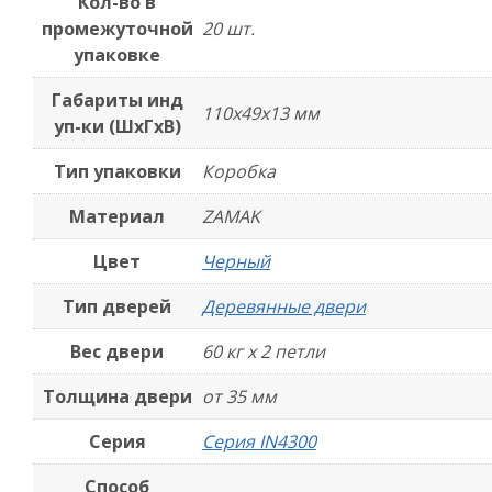
Кол-во в
промежуточной
20 шт.
упаковке
Габариты инд
110x49x13 мм
уп-ки (ШхГхВ)
Тип упаковки
Коробка
Материал
ZAMAK
Цвет
Черный
Тип дверей
Деревянные двери
Вес двери
60 кг х 2 петли
Толщина двери
от 35 мм
Серия
Серия IN4300
Способ