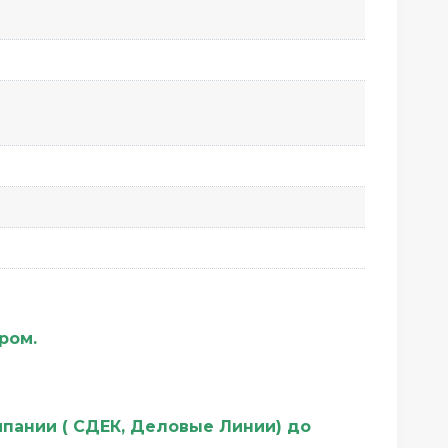
ером.
мпании ( СДЕК, Деловые Линии) до