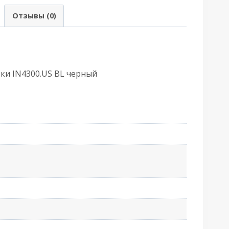
Армадилло)
Отзывы (0)
ниверсальная
ез
резки
N4300.US
зки IN4300.US BL черный
L
ерный