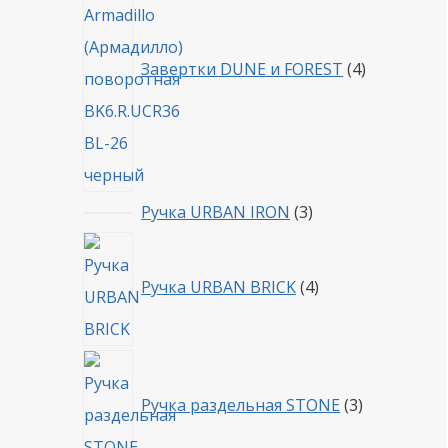
Завертки DUNE и FOREST
4
3
Ручка URBAN IRON
3
товара
4
товара
Ручка URBAN BRICK
4
3
товара
Ручка раздельная STONE
3