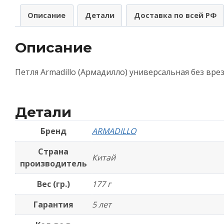
(
Описание
Детали
Доставка по всей РФ
у
б
Описание
в
I
Петля Armadillo (Армадилло) универсальная без вре
B
ч
Детали
Бренд
ARMADILLO
Страна
Китай
производитель
Вес (гр.)
177 г
Гарантия
5 лет