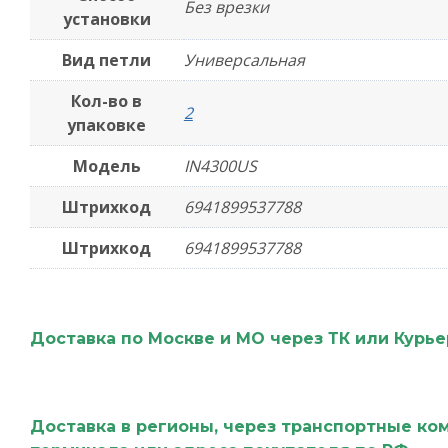
Без врезки
установки
Вид петли
Универсальная
Кол-во в
2
упаковке
Модель
IN4300US
Штрихкод
6941899537788
Штрихкод
6941899537788
Доставка по Москве и МО через ТК или Курь
Доставка в регионы, через транспортные ко