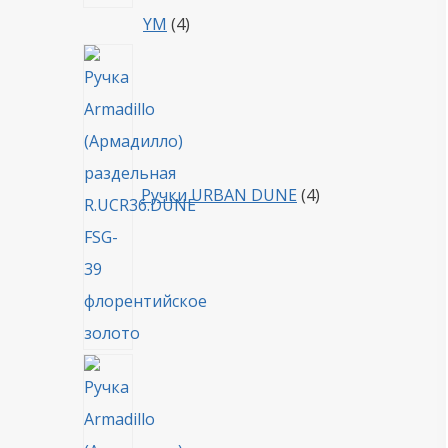
4
YM
4
товара
4
товара
Ручки URBAN DUNE
4
4
товара