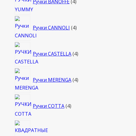
Ручки BANOFFE
4
товара
4
Ручки CANNOLI
4
товара
4
Ручки CASTELLA
4
товара
4
Ручки MERENGA
4
товара
4
Ручки COTTA
4
товара
4
това