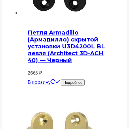
Петля Armadillo
(Армадилло) скрытой
установки U3D4200L BL
левая (Architect 3D-ACH
40) — Черный
2665
₽
В корзину
Подробнее