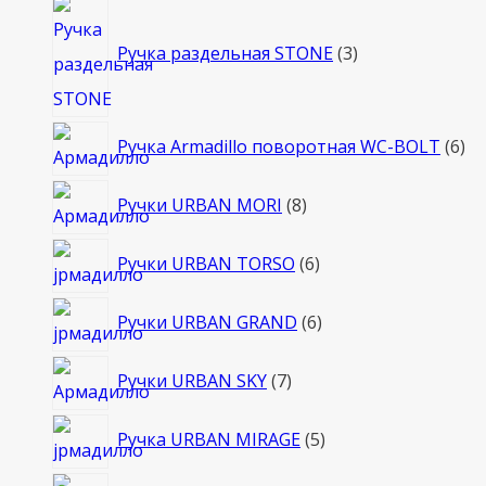
3
товара
Ручка раздельная STONE
3
6
Ручка Armadillo поворотная WC-BOLT
6
то
8
Ручки URBAN MORI
8
товаров
6
Ручки URBAN TORSO
6
товаров
6
Ручки URBAN GRAND
6
товаров
7
Ручки URBAN SKY
7
товаров
5
Ручка URBAN MIRAGE
5
товаров