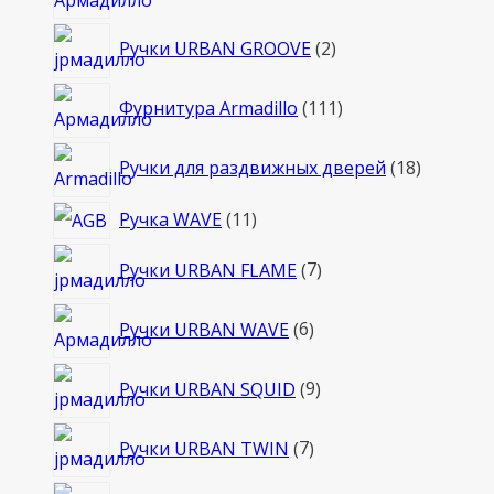
товара
2
Ручки URBAN GROOVE
2
товара
111
Фурнитура Armadillo
111
товаров
18
Ручки для раздвижных дверей
18
товаров
11
Ручка WAVE
11
товаров
7
Ручки URBAN FLAME
7
товаров
6
Ручки URBAN WAVE
6
товаров
9
Ручки URBAN SQUID
9
товаров
7
Ручки URBAN TWIN
7
товаров