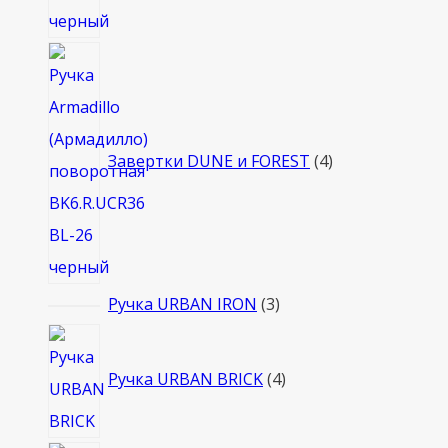
4
товара
Завертки DUNE и FOREST
4
3
Ручка URBAN IRON
3
товара
4
товара
Ручка URBAN BRICK
4