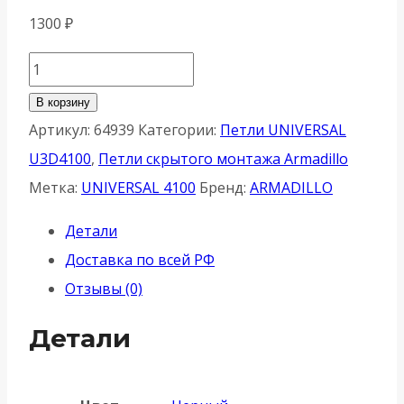
1300
₽
Количество
товара
В корзину
Петля
Артикул:
64939
Категории:
Петли UNIVERSAL
Armadillo
U3D4100
,
Петли скрытого монтажа Armadillo
(Армадилло)
Метка:
UNIVERSAL 4100
Бренд:
ARMADILLO
скрытой
Детали
установки
Доставка по всей РФ
U3D4100.VPG
Отзывы (0)
BL
черный
Детали
TECH