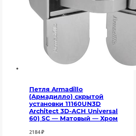
Петля Armadillo
(Армадилло) скрытой
установки 11160UN3D
Architect 3D-ACH Universal
60) SC — Матовый — Хром
2184
₽