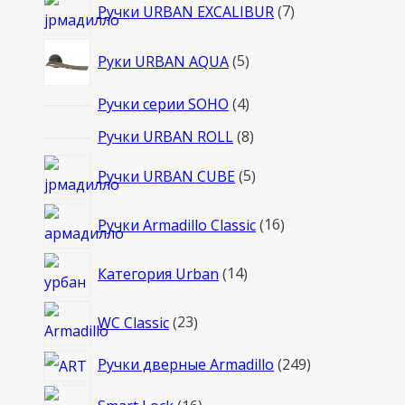
7
Ручки URBAN EXCALIBUR
7
товаров
5
Руки URBAN AQUA
5
товаров
4
Ручки серии SOHO
4
товара
8
Ручки URBAN ROLL
8
товаров
5
Ручки URBAN CUBE
5
товаров
16
Ручки Armadillo Classic
16
товаров
14
Категория Urban
14
товаров
23
WC Classic
23
товара
249
Ручки дверные Armadillo
249
товаров
16