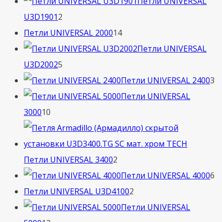
товара
Петли UNIVERSAL
2
U3D1901
2
товара
14
Петли UNIVERSAL 2000
14
товаров
Петли UNIVERSAL
5
U3D2002
5
товаров
3
Петли UNIVERSAL 2400
3
т
Петли UNIVERSAL
10
3000
10
товаров
2
Петли UNIVERSAL 3400
2
товара
6
Петли UNIVERSAL 4000
6
2
т
Петли UNIVERSAL U3D4100
2
товара
Петли UNIVERSAL