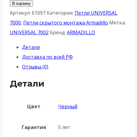
товара
В корзину
Петля
Артикул:
61097
Категории:
Петли UNIVERSAL
Armadillo
7000
,
Петли скрытого монтажа Armadillo
Метка:
(Армадилло)
UNIVERSAL 7002
Бренд:
ARMADILLO
скрытой
Детали
установки
Доставка по всей РФ
U3D7002
Отзывы (0)
BL
черный
Детали
TECH
Цвет
Черный
Гарантия
5 лет