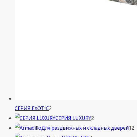
2
СЕРИЯ EXOTIC
2
товара
2
СЕРИЯ LUXURY
2
товара
1
Для раздвижных и складных дверей
12