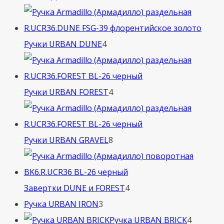
товара
4
Ручки URBAN DUNE
4
товара
4
Ручки URBAN FOREST
4
товара
8
Ручки URBAN GRAVEL
8
товаров
4
Завертки DUNE и FOREST
4
3
товара
Ручка URBAN IRON
3
товара
4
Ручка URBAN BRICK
4