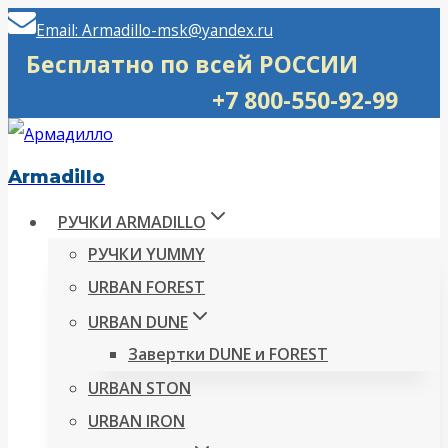
Перейти
Email: Armadillo-msk@yandex.ru
к
Бесплатно по всей РОССИИ
содержимому
+7 800-550-92-99
Armadillo
РУЧКИ ARMADILLO
РУЧКИ YUMMY
URBAN FOREST
URBAN DUNE
Завертки DUNE и FOREST
URBAN STON
URBAN IRON