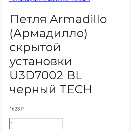
Петля Armadillo
(Армадилло)
скрытой
установки
U3D7002 BL
черный TECH
1628
₽
Количество