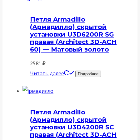
Петля Armadillo
(Армадилло) скрытой
установки U3D6200R SG
правая (Architect 3D-ACH
60) — Матовый золото
2581
₽
Читать далее
Подробнее
Петля Armadillo
(Армадилло) скрытой
установки U3D4200R SC
правая (Architect 3D-ACH