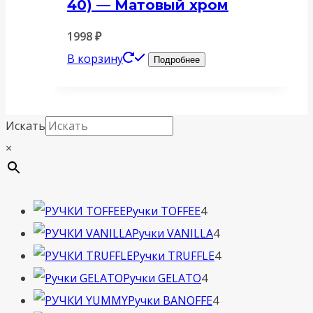
40) — Матовый хром
1998
₽
В корзину
Подробнее
Искать
×
4
Ручки TOFFEE
4
товара
4
Ручки VANILLA
4
товара
4
Ручки TRUFFLE
4
4
товара
Ручки GELATO
4
товара
4
Ручки BANOFFE
4