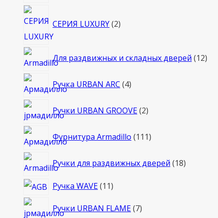
2
СЕРИЯ LUXURY
2
товара
12
Для раздвижных и складных дверей
12
то
4
Ручка URBAN ARC
4
товара
2
Ручки URBAN GROOVE
2
товара
111
Фурнитура Armadillo
111
товаров
18
Ручки для раздвижных дверей
18
товаров
11
Ручка WAVE
11
товаров
7
Ручки URBAN FLAME
7