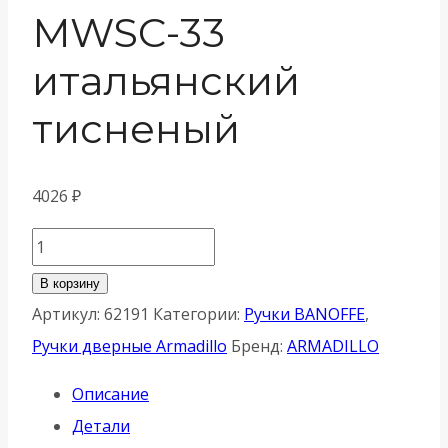
MWSC-33
итальянский
тисненый
4026
₽
Количество
товара
В корзину
Ручка
Артикул:
62191
Категории:
Ручки BANOFFE
,
Armadillo
Ручки дверные Armadillo
Бренд:
ARMADILLO
(Армадилло)
Описание
раздельная
Детали
K.YM.BANOFFE