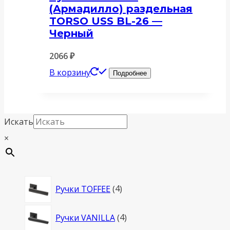
(Армадилло) раздельная
TORSO USS BL-26 —
Черный
2066
₽
В корзину
Подробнее
Искать
×
4
Ручки TOFFEE
4
товара
4
Ручки VANILLA
4
товара