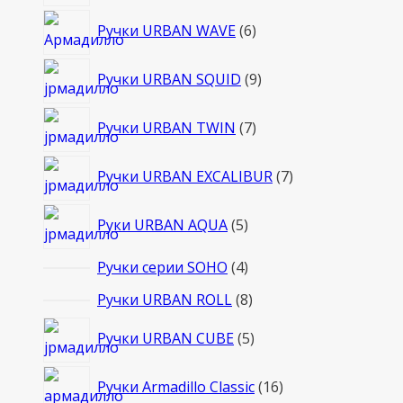
товаров
6
Ручки URBAN WAVE
6
товаров
9
Ручки URBAN SQUID
9
товаров
7
Ручки URBAN TWIN
7
товаров
7
Ручки URBAN EXCALIBUR
7
товаров
5
Руки URBAN AQUA
5
товаров
4
Ручки серии SOHO
4
товара
8
Ручки URBAN ROLL
8
товаров
5
Ручки URBAN CUBE
5
товаров
16
Ручки Armadillo Classic
16