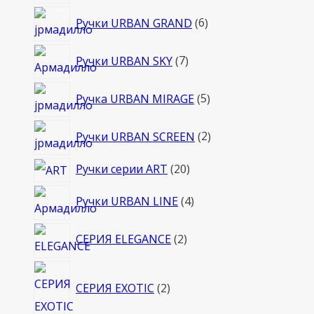
товаров
6
Ручки URBAN GRAND
6
товаров
7
Ручки URBAN SKY
7
товаров
5
Ручка URBAN MIRAGE
5
товаров
2
Ручки URBAN SCREEN
2
товара
20
Ручки серии ART
20
товаров
4
Ручки URBAN LINE
4
товара
2
СЕРИЯ ELEGANCE
2
товара
2
СЕРИЯ EXOTIC
2
товара