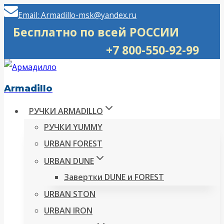
Перейти
Email: Armadillo-msk@yandex.ru
к
Бесплатно по всей РОССИИ
содержимому
+7 800-550-92-99
Armadillo
РУЧКИ ARMADILLO
РУЧКИ YUMMY
URBAN FOREST
URBAN DUNE
Завертки DUNE и FOREST
URBAN STON
URBAN IRON