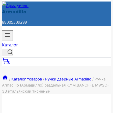
Armadillo
88005509299
Каталог
0
/
Каталог товаров
/
Ручки дверные Armadillo
/
Ручка
Armadillo (Армадилло) раздельная K.YM.BANOFFE MWSC-
33 итальянский тисненый