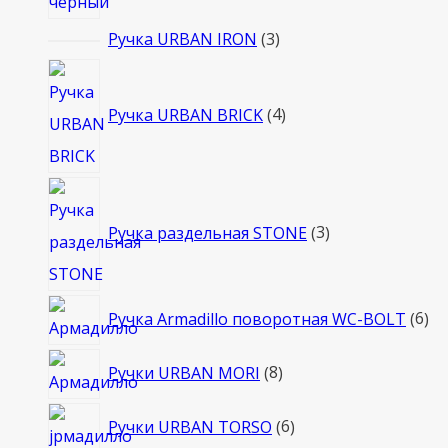
3
Ручка URBAN IRON
3
товара
4
товара
Ручка URBAN BRICK
4
3
товара
Ручка раздельная STONE
3
6
Ручка Armadillo поворотная WC-BOLT
6
то
8
Ручки URBAN MORI
8
товаров
6
Ручки URBAN TORSO
6