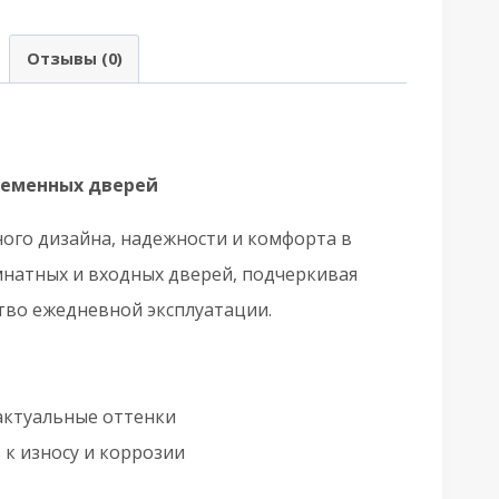
Армадилло)
аздельная
Отзывы (0)
.YM.CASTELLA
SG-
9
лор.
ременных дверей
олото
ного дизайна, надежности и комфорта в
мнатных и входных дверей, подчеркивая
тво ежедневной эксплуатации.
актуальные оттенки
к износу и коррозии