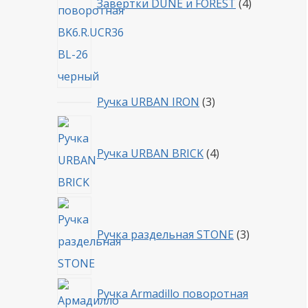
Завертки DUNE и FOREST
4
3
Ручка URBAN IRON
3
товара
4
товара
Ручка URBAN BRICK
4
3
товара
Ручка раздельная STONE
3
Ручка Armadillo поворотная