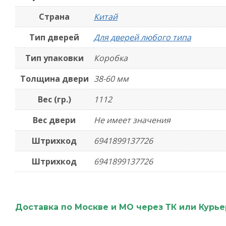
Страна
Китай
Тип дверей
Для дверей любого типа
Тип упаковки
Коробка
Толщина двери
38-60 мм
Вес (гр.)
1112
Вес двери
Не имеет значения
Штрихкод
6941899137726
Штрихкод
6941899137726
Доставка по Москве и МО через ТК или Курь