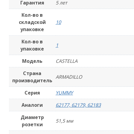
Гарантия
5 лет
Кол-во в
складской
10
упаковке
Кол-во в
1
упаковке
Модель
CASTELLA
Страна
ARMADILLO
производитель
Серия
YUMMY
Аналоги
62177, 62179, 62183
Диаметр
51,5 мм
розетки