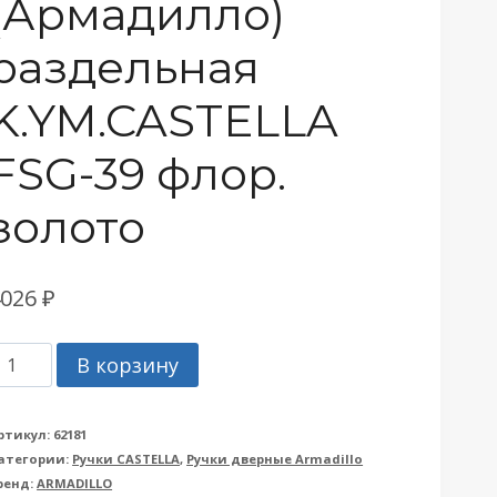
(Армадилло)
раздельная
K.YM.CASTELLA
FSG-39 флор.
золото
4026
₽
оличество
В корзину
овара
учка
ртикул:
62181
атегории:
Ручки CASTELLA
,
Ручки дверные Armadillo
rmadillo
ренд:
ARMADILLO