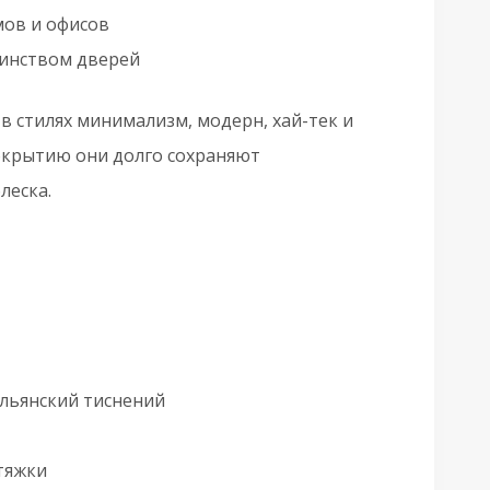
мов и офисов
шинством дверей
в стилях минимализм, модерн, хай-тек и
окрытию они долго сохраняют
леска.
альянский тиснений
стяжки