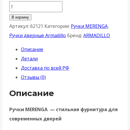
Количество
товара
В корзину
Ручка
Артикул:
62121
Категории:
Ручки MERENGA
,
Armadillo
Ручки дверные Armadillo
Бренд:
ARMADILLO
(Армадилло)
Описание
раздельная
Детали
K.YM.MERENGA
Доставка по всей РФ
AC-
Отзывы (0)
9
медь
Описание
Ручки MERENGA — стильная фурнитура для
современных дверей