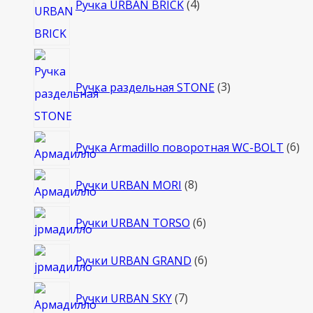
Ручка URBAN BRICK
4
3
товара
Ручка раздельная STONE
3
6
Ручка Armadillo поворотная WC-BOLT
6
то
8
Ручки URBAN MORI
8
товаров
6
Ручки URBAN TORSO
6
товаров
6
Ручки URBAN GRAND
6
товаров
7
Ручки URBAN SKY
7