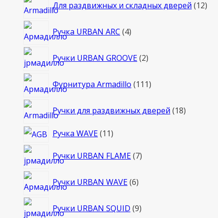
12
Для раздвижных и складных дверей
12
то
4
Ручка URBAN ARC
4
товара
2
Ручки URBAN GROOVE
2
товара
111
Фурнитура Armadillo
111
товаров
18
Ручки для раздвижных дверей
18
товаров
11
Ручка WAVE
11
товаров
7
Ручки URBAN FLAME
7
товаров
6
Ручки URBAN WAVE
6
товаров
9
Ручки URBAN SQUID
9