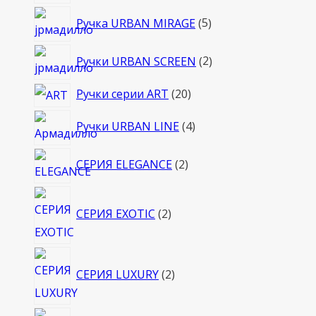
товаров
5
Ручка URBAN MIRAGE
5
товаров
2
Ручки URBAN SCREEN
2
товара
20
Ручки серии ART
20
товаров
4
Ручки URBAN LINE
4
товара
2
СЕРИЯ ELEGANCE
2
товара
2
СЕРИЯ EXOTIC
2
товара
2
СЕРИЯ LUXURY
2
товара