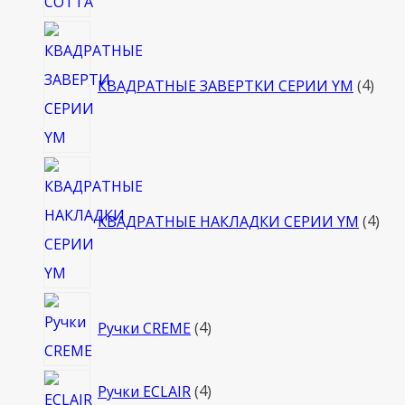
4
това
КВАДРАТНЫЕ ЗАВЕРТКИ СЕРИИ YM
4
4
тов
КВАДРАТНЫЕ НАКЛАДКИ СЕРИИ YM
4
4
Ручки CREME
4
товара
4
Ручки ECLAIR
4