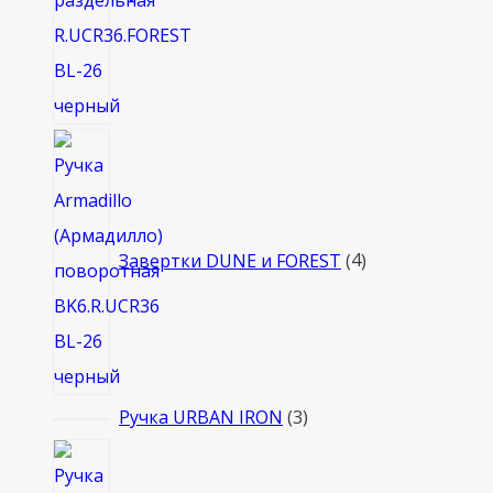
4
товара
Завертки DUNE и FOREST
4
3
Ручка URBAN IRON
3
товара
4
товара