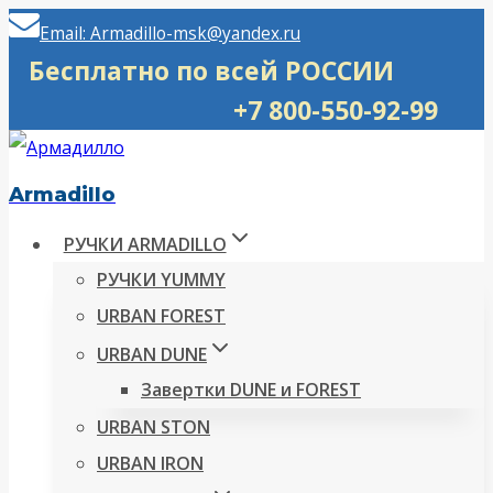
Перейти
Email: Armadillo-msk@yandex.ru
к
Бесплатно по всей РОССИИ
содержимому
+7 800-550-92-99
Armadillo
РУЧКИ ARMADILLO
РУЧКИ YUMMY
URBAN FOREST
URBAN DUNE
Завертки DUNE и FOREST
URBAN STON
URBAN IRON