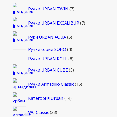
товаров
7
Ручки URBAN TWIN
7
товаров
7
Ручки URBAN EXCALIBUR
7
товаров
5
Руки URBAN AQUA
5
товаров
4
Ручки серии SOHO
4
товара
8
Ручки URBAN ROLL
8
товаров
5
Ручки URBAN CUBE
5
товаров
16
Ручки Armadillo Classic
16
товаров
14
Категория Urban
14
товаров
23
WC Classic
23