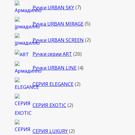
7
Ручки URBAN SKY
7
товаров
5
Ручка URBAN MIRAGE
5
товаров
2
Ручки URBAN SCREEN
2
товара
20
Ручки серии ART
20
товаров
4
Ручки URBAN LINE
4
товара
2
СЕРИЯ ELEGANCE
2
товара
2
СЕРИЯ EXOTIC
2
товара
2
СЕРИЯ LUXURY
2
товара