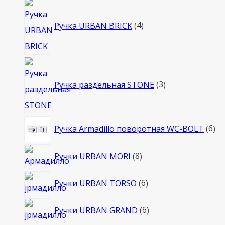
товара
4
товара
Ручка URBAN BRICK
4
3
товара
Ручка раздельная STONE
3
6
Ручка Armadillo поворотная WC-BOLT
6
то
8
Ручки URBAN MORI
8
товаров
6
Ручки URBAN TORSO
6
товаров
6
Ручки URBAN GRAND
6
товаров