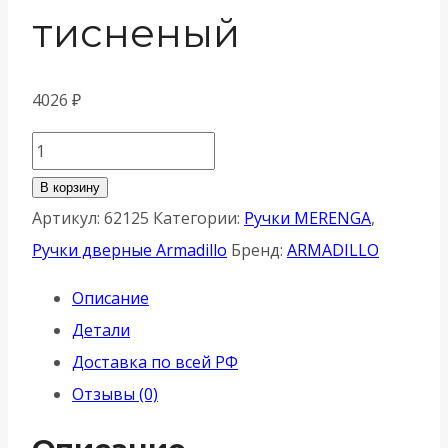
тисненый
4026
₽
Количество
товара
В корзину
Ручка
Артикул:
62125
Категории:
Ручки MERENGA
,
Armadillo
Ручки дверные Armadillo
Бренд:
ARMADILLO
(Армадилло)
Описание
раздельная
Детали
K.YM.MERENGA
Доставка по всей РФ
MWSC-
Отзывы (0)
33
итальянский