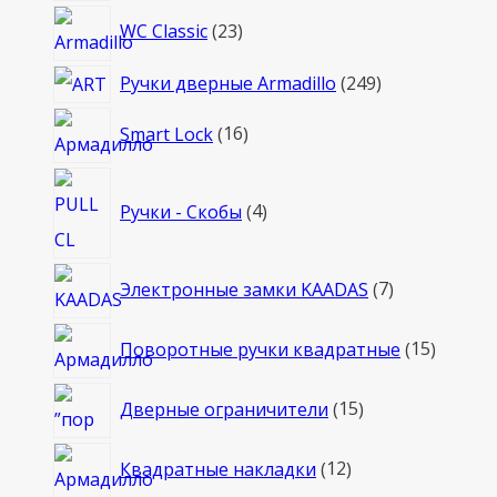
23
WC Classic
23
товара
249
Ручки дверные Armadillo
249
товаров
16
Smart Lock
16
товаров
4
Ручки - Скобы
4
товара
7
Электронные замки KAADAS
7
товаров
15
Поворотные ручки квадратные
15
товаро
15
Дверные ограничители
15
товаров
12
Квадратные накладки
12
товаров