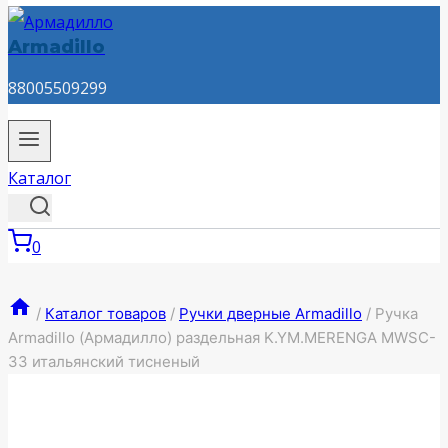
Armadillo
88005509299
Каталог
0
/
Каталог товаров
/
Ручки дверные Armadillo
/
Ручка
Armadillo (Армадилло) раздельная K.YM.MERENGA MWSC-
33 итальянский тисненый