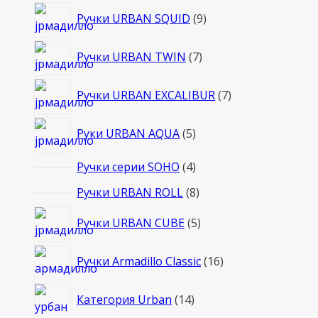
9
Ручки URBAN SQUID
9
товаров
7
Ручки URBAN TWIN
7
товаров
7
Ручки URBAN EXCALIBUR
7
товаров
5
Руки URBAN AQUA
5
товаров
4
Ручки серии SOHO
4
товара
8
Ручки URBAN ROLL
8
товаров
5
Ручки URBAN CUBE
5
товаров
16
Ручки Armadillo Classic
16
товаров
14
Категория Urban
14
товаров