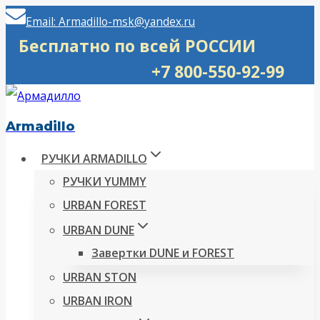
Перейти
Email: Armadillo-msk@yandex.ru
к
Бесплатно по всей РОССИИ
содержимому
+7 800-550-92-99
Armadillo
РУЧКИ ARMADILLO
РУЧКИ YUMMY
URBAN FOREST
URBAN DUNE
Завертки DUNE и FOREST
URBAN STON
URBAN IRON