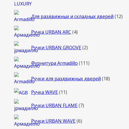
12
Для раздвижных и складных дверей
12
то
4
Ручка URBAN ARC
4
товара
2
Ручки URBAN GROOVE
2
товара
111
Фурнитура Armadillo
111
товаров
18
Ручки для раздвижных дверей
18
товаров
11
Ручка WAVE
11
товаров
7
Ручки URBAN FLAME
7
товаров
6
Ручки URBAN WAVE
6
товаров