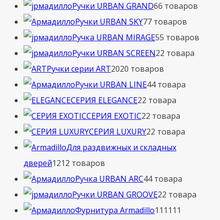
Ручки URBAN GRAND
6
6 товаров
Ручки URBAN SKY
7
7 товаров
Ручка URBAN MIRAGE
5
5 товаров
Ручки URBAN SCREEN
2
2 товара
Ручки серии ART
20
20 товаров
Ручки URBAN LINE
4
4 товара
СЕРИЯ ELEGANCE
2
2 товара
СЕРИЯ EXOTIC
2
2 товара
СЕРИЯ LUXURY
2
2 товара
Для раздвижных и складных
дверей
12
12 товаров
Ручка URBAN ARC
4
4 товара
Ручки URBAN GROOVE
2
2 товара
Фурнитура Armadillo
111
111