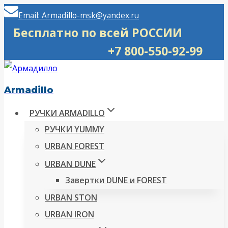
Перейти
Email: Armadillo-msk@yandex.ru
к
Бесплатно по всей РОССИИ
содержимому
+7 800-550-92-99
Armadillo
РУЧКИ ARMADILLO
РУЧКИ YUMMY
URBAN FOREST
URBAN DUNE
Завертки DUNE и FOREST
URBAN STON
URBAN IRON