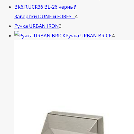
4
Завертки DUNE и FOREST
4
3
товара
Ручка URBAN IRON
3
товара
4
Ручка URBAN BRICK
4
товара