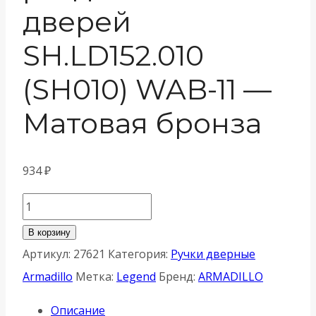
дверей
SH.LD152.010
(SH010) WAB-11 —
Матовая бронза
934
₽
Количество
товара
В корзину
Ручка
Артикул:
27621
Категория:
Ручки дверные
Armadillo
Armadillo
Метка:
Legend
Бренд:
ARMADILLO
(
Описание