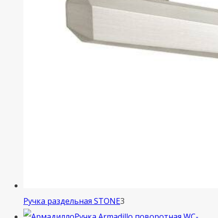
3
Ручка раздельная STONE
3
товара
Ручка Armadillo поворотная WC-