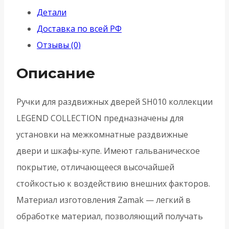
Армадилло)
Детали
для
Доставка по всей РФ
раздвижных
Отзывы (0)
дверей
SH.LD152.010
Описание
(SH010)
WAB-
Ручки для раздвижных дверей SH010 коллекции
11
LEGEND COLLECTION предназначены для
-
установки на межкомнатные раздвижные
Матовая
двери и шкафы-купе. Имеют гальваническое
бронза
покрытие, отличающееся высочайшей
стойкостью к воздействию внешних факторов.
Материал изготовления Zamak — легкий в
обработке материал, позволяющий получать