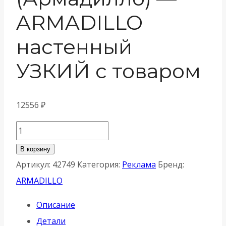
ARMADILLO
настенный
УЗКИЙ с товаром
12556
₽
Количество
товара
В корзину
СТЕНД
Артикул:
42749
Категория:
Реклама
Бренд:
Armadillo
ARMADILLO
(Армадилло)
Описание
-
Детали
ARMADILLO