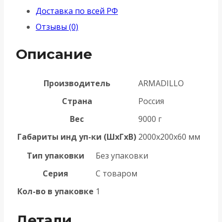
Доставка по всей РФ
настенный
Отзывы (0)
УЗКИЙ
с
Описание
товаром
Производитель
ARMADILLO
Страна
Россия
Вес
9000 г
Габариты инд уп-ки (ШхГхВ)
2000x200x60 мм
Тип упаковки
Без упаковки
Серия
С товаром
Кол-во в упаковке
1
Детали