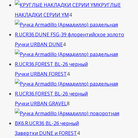
товара
КРУГЛЫЕ
4
НАКЛАДКИ СЕРИИ YM
4
товара
4
Ручки URBAN DUNE
4
товара
4
Ручки URBAN FOREST
4
товара
8
Ручки URBAN GRAVEL
8
товаров
4
Завертки DUNE и FOREST
4