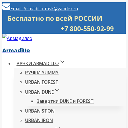
Перейти
Email: Armadillo-msk@yandex.ru
к
Бесплатно по всей РОССИИ
содержимому
+7 800-550-92-99
Armadillo
РУЧКИ ARMADILLO
РУЧКИ YUMMY
URBAN FOREST
URBAN DUNE
Завертки DUNE и FOREST
URBAN STON
URBAN IRON