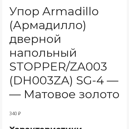
Упор Armadillo
(Армадилло)
дверной
напольный
STOPPER/ZA003
(DH003ZA) SG-4 —
— Матовое золото
340
₽