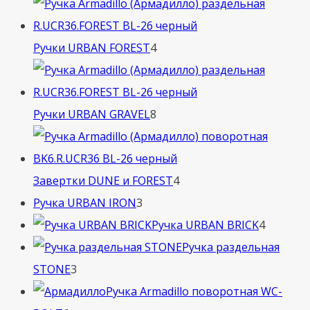
товара
4
Ручки URBAN FOREST
4
товара
8
Ручки URBAN GRAVEL
8
товаров
4
Завертки DUNE и FOREST
4
3
товара
Ручка URBAN IRON
3
товара
4
Ручка URBAN BRICK
4
товара
Ручка раздельная
3
STONE
3
товара
Ручка Armadillo поворотная WC-