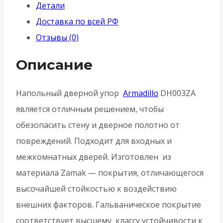
Детали
(DH003ZA)
Доставка по всей РФ
SG-
Отзывы (0)
4
-
Описание
-
Матовое
Напольный дверной упор
Armadillo
DH003ZA
золото
является отличным решением, чтобы
обезопасить стену и дверное полотно от
повреждений. Подходит для входных и
межкомнатных дверей. Изготовлен из
материала Zamak — покрытия, отличающегося
высочайшей стойкостью к воздействию
внешних факторов. Гальваническое покрытие
соответствует высшему классу устойчивости к