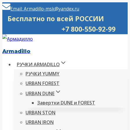
Перейти
Email: Armadillo-msk@yandex.ru
к
Бесплатно по всей РОССИИ
содержимому
+7 800-550-92-99
Armadillo
РУЧКИ ARMADILLO
РУЧКИ YUMMY
URBAN FOREST
URBAN DUNE
Завертки DUNE и FOREST
URBAN STON
URBAN IRON