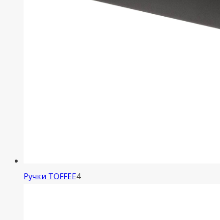
4
Ручки TOFFEE
4
товара