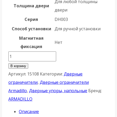
Для любой толщины
Толщина двери
двери
Серия
DH003
Способ установки
Для ручной установки
Магнитная
Нет
фиксация
Количество
товара
В корзину
Упор
Артикул:
15108
Категории:
Дверные
Armadillo
ограничители
,
Дверные ограничители
(Армадилло)
Armadillo
,
Дверные упоры, напольные
Бренд:
дверной
ARMADILLO
напольный
Описание
STOPPER/ZA003