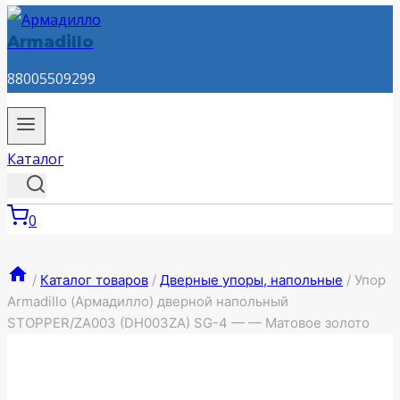
Armadillo
88005509299
Каталог
0
/
Каталог товаров
/
Дверные упоры, напольные
/
Упор
Armadillo (Армадилло) дверной напольный
STOPPER/ZA003 (DH003ZA) SG-4 — — Матовое золото