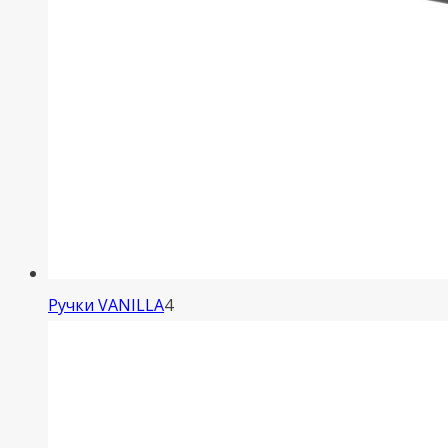
4
Ручки VANILLA
4
товара