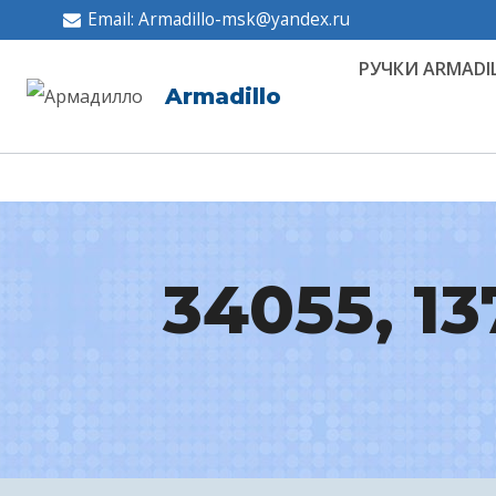
Перейти
Email: Armadillo-msk@yandex.ru
к
РУЧКИ ARMADI
содержимому
Armadillo
34055, 13