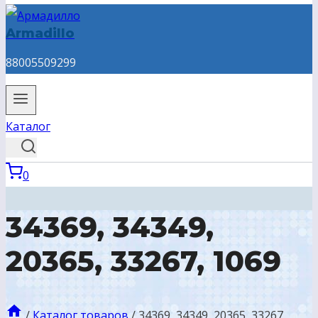
Armadillo
88005509299
Каталог
0
34369, 34349,
20365, 33267, 1069
/
Каталог товаров
/
34369, 34349, 20365, 33267,