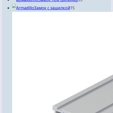
15
товаров
Замок с защелкой
15
товаров