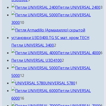
товаров
3
Петли UNIVERSAL 2400
3
т
Петли UNIVERSAL
10
3000
10
товаров
2
Петли UNIVERSAL 3400
2
товара
6
Петли UNIVERSAL 4000
6
2
т
Петли UNIVERSAL U3D4100
2
товара
Петли UNIVERSAL
12
5000
12
товаров
1
UNIVERSAL 5780
1
товар
Петли UNIVERSAL
16
6000
16
товаров
6
Петли UNIVERSAL 7000
6