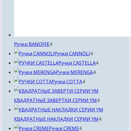
4
Ручки BANOFFE
4
товара
4
Ручки CANNOLI
4
товара
4
Ручки CASTELLA
4
4
товара
Ручки MERENGA
4
4
товара
Ручки COTTA
4
товара
4
КВАДРАТНЫЕ ЗАВЕРТКИ СЕРИИ YM
4
товара
4
КВАДРАТНЫЕ НАКЛАДКИ СЕРИИ YM
4
4
товара
Ручки CREME
4