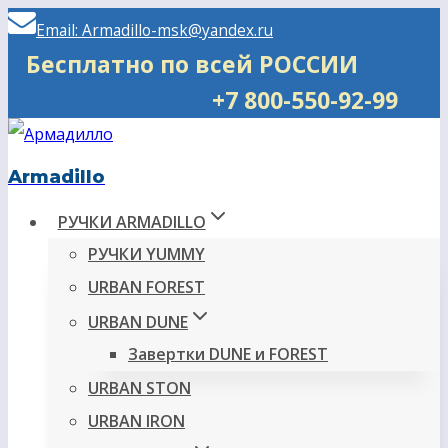
Перейти
Email: Armadillo-msk@yandex.ru
к
Бесплатно по всей РОССИИ
содержимому
+7 800-550-92-99
Armadillo
РУЧКИ ARMADILLO
РУЧКИ YUMMY
URBAN FOREST
URBAN DUNE
Завертки DUNE и FOREST
URBAN STON
URBAN IRON