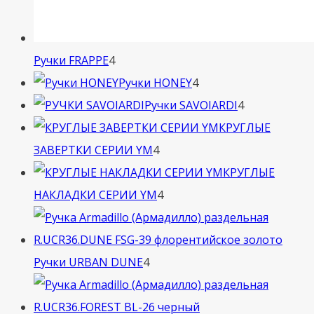
4
Ручки FRAPPE
4
товара
4
Ручки HONEY
4
товара
4
Ручки SAVOIARDI
4
товара
КРУГЛЫЕ
4
ЗАВЕРТКИ СЕРИИ YM
4
товара
КРУГЛЫЕ
4
НАКЛАДКИ СЕРИИ YM
4
товара
4
Ручки URBAN DUNE
4
товара