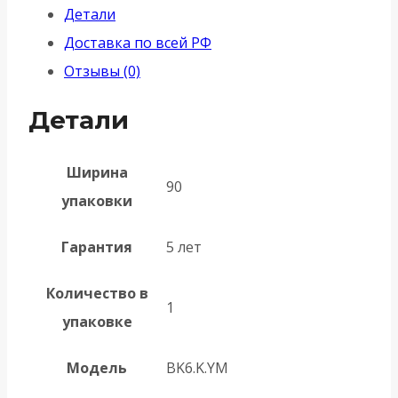
Детали
BK6.K.YM
Доставка по всей РФ
AC-
Отзывы (0)
9
медь
Детали
Ширина
90
упаковки
Гарантия
5 лет
Количество в
1
упаковке
Модель
BK6.K.YM