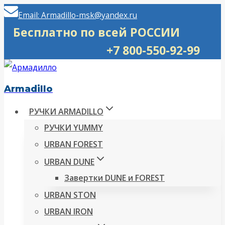
Перейти
Email: Armadillo-msk@yandex.ru
к
Бесплатно по всей РОССИИ
содержимому
+7 800-550-92-99
Armadillo
РУЧКИ ARMADILLO
РУЧКИ YUMMY
URBAN FOREST
URBAN DUNE
Завертки DUNE и FOREST
URBAN STON
URBAN IRON