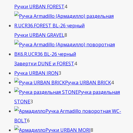
4
Ручки URBAN FOREST
4
товара
8
Ручки URBAN GRAVEL
8
товаров
4
Завертки DUNE и FOREST
4
3
товара
Ручка URBAN IRON
3
товара
4
Ручка URBAN BRICK
4
товара
Ручка раздельная
3
STONE
3
товара
Ручка Armadillo поворотная WC-
6
BOLT
6
товаров
8
Ручки URBAN MORI
8