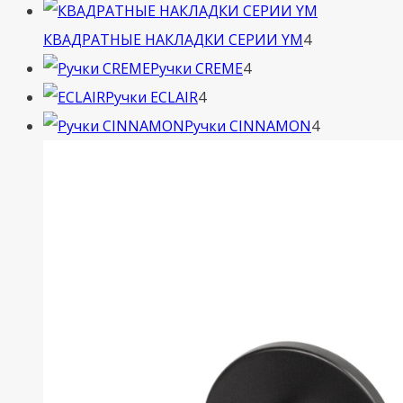
товара
4
КВАДРАТНЫЕ НАКЛАДКИ СЕРИИ YM
4
4
товара
Ручки CREME
4
4
товара
Ручки ECLAIR
4
товара
4
Ручки CINNAMON
4
товара