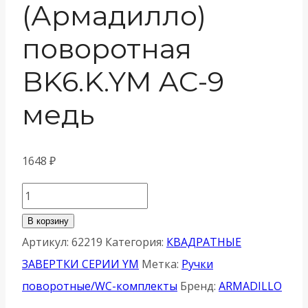
(Армадилло)
поворотная
BK6.K.YM AC-9
медь
1648
₽
Количество
товара
В корзину
Ручка
Артикул:
62219
Категория:
КВАДРАТНЫЕ
Armadillo
ЗАВЕРТКИ СЕРИИ YM
Метка:
Ручки
(Армадилло)
поворотные/WC-комплекты
Бренд:
ARMADILLO
поворотная