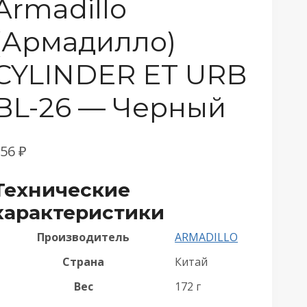
Armadillo
(Армадилло)
CYLINDER ET URB
BL-26 — Черный
756
₽
Технические
характеристики
Производитель
ARMADILLO
Страна
Китай
Вес
172 г