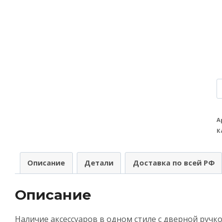
К
т
Н
А
К
A
(
Описание
Детали
Доставка по всей РФ
C
E
Описание
U
B
Наличие аксессуаров в одном стиле с дверной руч