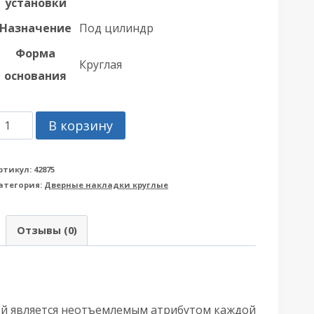
установки
Назначение
Под цилиндр
Форма
Круглая
основания
оличество
В корзину
овара
акладка
ртикул:
42875
атегория:
Дверные накладки круглые
rmadillo
Армадилло)
Отзывы (0)
YLINDER
T
RB
L-
кой является неотъемлемым атрибутом каждой