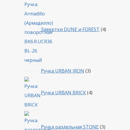
товара
Завертки DUNE и FOREST
4
3
Ручка URBAN IRON
3
товара
4
товара
Ручка URBAN BRICK
4
3
товара
Ручка раздельная STONE
3