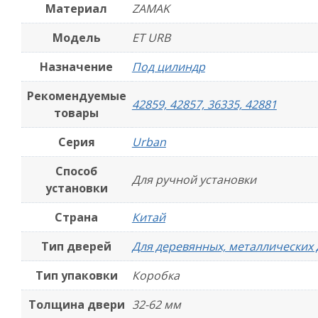
Материал
ZAMAK
Модель
ET URB
Назначение
Под цилиндр
Рекомендуемые
42859, 42857, 36335, 42881
товары
Серия
Urban
Способ
Для ручной установки
установки
Страна
Китай
Тип дверей
Для деревянных, металлических
Тип упаковки
Коробка
Толщина двери
32-62 мм