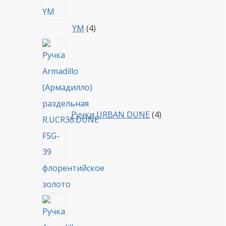
4
YM
4
товара
4
товара
Ручки URBAN DUNE
4
4
товара