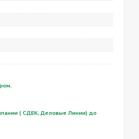
ером.
мпании ( СДЕК, Деловые Линии) до