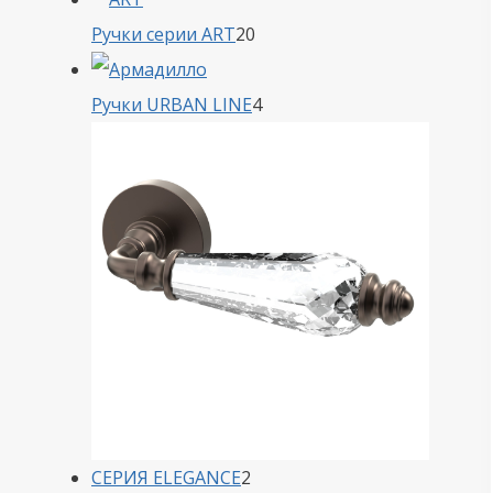
20
Ручки серии ART
20
товаров
4
Ручки URBAN LINE
4
товара
2
СЕРИЯ ELEGANCE
2