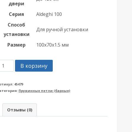
двери
Серия
Aldeghi 100
Способ
Для ручной установки
установки
Размер
100х70х1.5 мм
оличество
В корзину
овара
етля
ртикул:
45479
атегория:
Пружинные петли (барные)
rmadillo
Армадилло)
Отзывы (0)
ружинная
ldeghi
LH.100.4