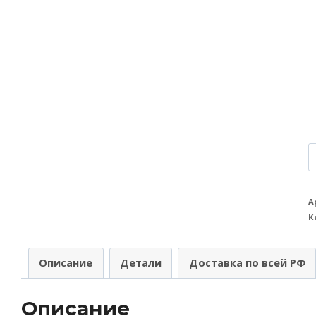
К
т
П
А
К
A
(
Описание
Детали
Доставка по всей РФ
п
A
Описание
A