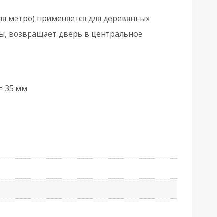
C
ля метро) применяется для деревянных
ны, возвращает дверь в центральное
атовый
ром
= 35 мм