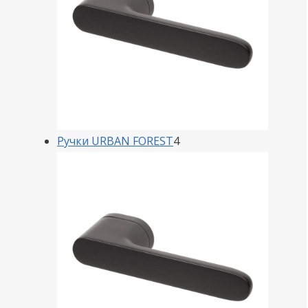
4
Ручки URBAN FOREST
4
товара