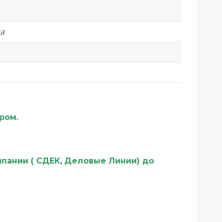
а
ером.
мпании ( СДЕК, Деловые Линии) до