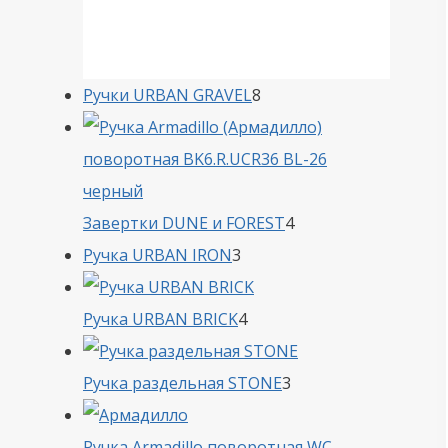
8
Ручки URBAN GRAVEL
8
товаров
4
Завертки DUNE и FOREST
4
3
товара
Ручка URBAN IRON
3
товара
4
Ручка URBAN BRICK
4
товара
3
Ручка раздельная STONE
3
товара
Ручка Armadillo поворотная WC-