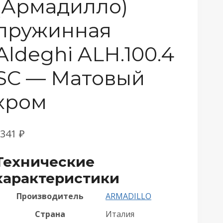
(Армадилло)
пружинная
Aldeghi ALH.100.4
SC — Матовый
хром
1341
₽
Технические
характеристики
Производитель
ARMADILLO
Страна
Италия