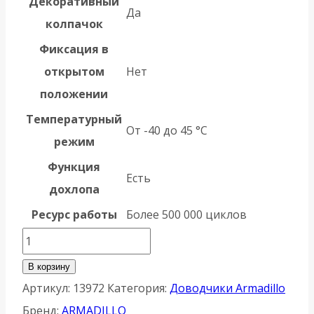
Декоративный
Да
колпачок
Фиксация в
открытом
Нет
положении
Температурный
От -40 до 45 °С
режим
Функция
Есть
дохлопа
Ресурс работы
Более 500 000 циклов
Количество
товара
В корзину
Доводчик
Артикул:
13972
Категория:
Доводчики Armadillo
Armadillo
Бренд:
ARMADILLO