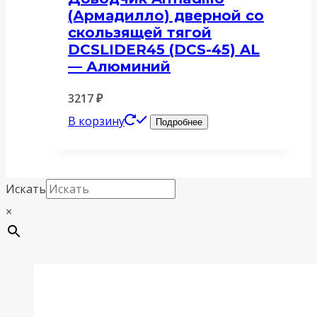
(Армадилло) дверной со
скользящей тягой
DCSLIDER45 (DCS-45) AL
— Алюминий
3217
₽
В корзину
Подробнее
Искать
×