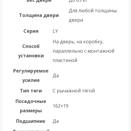
Вес двери
До 65 кг
Для любой толщины
Толщина двери
двери
Серия
LY
На дверь, на коробку,
Способ
параллельно с монтажной
установки
пластиной
Регулируемое
Да
усилие
Тип тяги
С рычажной тягой
Посадочные
162×19
размеры
Подшипник
Да