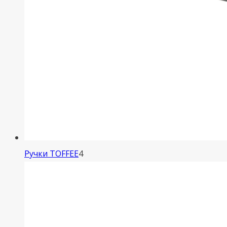
4
Ручки TOFFEE
4
товара