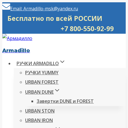
Перейти
Email: Armadillo-msk@yandex.ru
к
Бесплатно по всей РОССИИ
содержимому
+7 800-550-92-99
Armadillo
РУЧКИ ARMADILLO
РУЧКИ YUMMY
URBAN FOREST
URBAN DUNE
Завертки DUNE и FOREST
URBAN STON
URBAN IRON