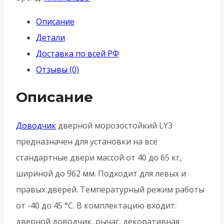
(Армадилло)
Описание
дверной
Детали
морозостойкий
Доставка по всей РФ
LY3000
Отзывы (0)
(LY3)
Al
Описание
65
кг
Доводчик
дверной морозостойкий LY3
-
предназначен для установки на все
Алюминий
стандартные двери массой от 40 до 65 кг,
шириной до 962 мм. Подходит для левых и
правых дверей. Температурный режим работы
от -40 до 45 °С. В комплектацию входит:
дверной доводчик, рычаг, декоративная