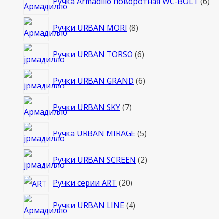
Ручка Armadillo поворотная WC-BOLT
6
то
8
Ручки URBAN MORI
8
товаров
6
Ручки URBAN TORSO
6
товаров
6
Ручки URBAN GRAND
6
товаров
7
Ручки URBAN SKY
7
товаров
5
Ручка URBAN MIRAGE
5
товаров
2
Ручки URBAN SCREEN
2
товара
20
Ручки серии ART
20
товаров
4
Ручки URBAN LINE
4
товара