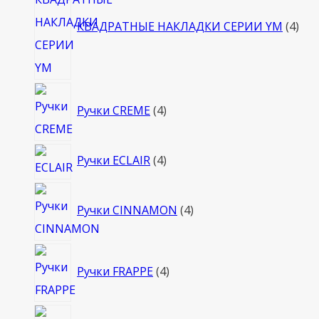
тов
КВАДРАТНЫЕ НАКЛАДКИ СЕРИИ YM
4
4
Ручки CREME
4
товара
4
Ручки ECLAIR
4
товара
4
Ручки CINNAMON
4
товара
4
Ручки FRAPPE
4
товара
4