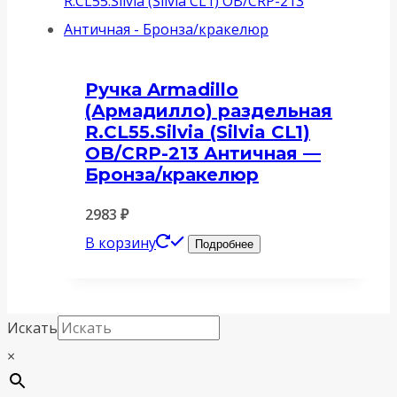
Ручка Armadillo
(Армадилло) раздельная
R.CL55.Silvia (Silvia CL1)
OB/CRP-213 Античная —
Бронза/кракелюр
2983
₽
В корзину
Подробнее
Искать
×