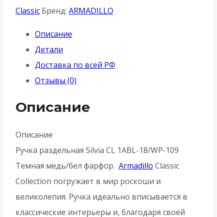
Armadillo
Classic
Бренд:
ARMADILLO
(Армадилло)
Описание
раздельная
Детали
R.CL55.Silvia
Доставка по всей РФ
(Silvia
Отзывы (0)
CL1)
ABL-
Описание
18/WP-
109
Описание
-
Ручка раздельная Silvia CL 1ABL-18/WP-109
Темная
Темная медь/бел фарфор.
Armadillo
Classic
медь/
Collection погружает в мир роскоши и
белый
великолепия. Ручка идеально вписывается в
фарфор
классические интерьеры и, благодаря своей