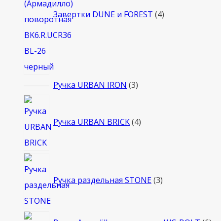
Завертки DUNE и FOREST
4
3
Ручка URBAN IRON
3
товара
4
товара
Ручка URBAN BRICK
4
3
товара
Ручка раздельная STONE
3
6