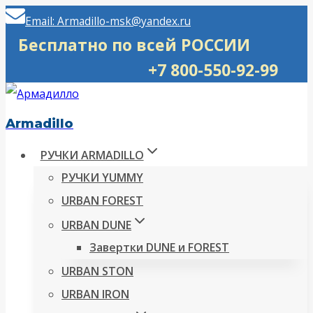
Перейти
Email: Armadillo-msk@yandex.ru
к
Бесплатно по всей РОССИИ
содержимому
+7 800-550-92-99
Armadillo
РУЧКИ ARMADILLO
РУЧКИ YUMMY
URBAN FOREST
URBAN DUNE
Завертки DUNE и FOREST
URBAN STON
URBAN IRON