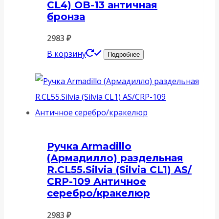
CL4) OB-13 античная
бронза
2983
₽
В корзину
Подробнее
Ручка Armadillo
(Армадилло) раздельная
R.CL55.Silvia (Silvia CL1) AS/
СRP-109 Античное
серебро/кракелюр
2983
₽