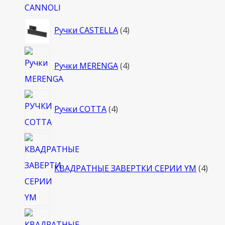
4
Ручки CASTELLA
4
товара
4
Ручки MERENGA
4
товара
4
Ручки COTTA
4
товара
4
това
КВАДРАТНЫЕ ЗАВЕРТКИ СЕРИИ YM
4
4