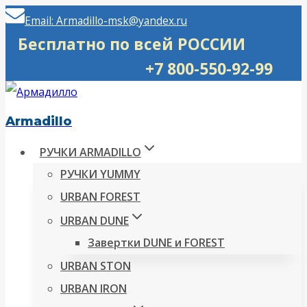
Перейти
Email: Armadillo-msk@yandex.ru
к
Бесплатно по всей РОССИИ
содержимому
+7 800-550-92-99
Armadillo
РУЧКИ ARMADILLO
РУЧКИ YUMMY
URBAN FOREST
URBAN DUNE
Завертки DUNE и FOREST
URBAN STON
URBAN IRON