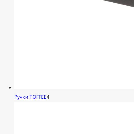
4
Ручки TOFFEE
4
товара