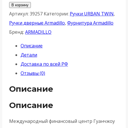
товара
В корзину
Ручка
Артикул:
39257
Категории:
Ручки URBAN TWIN
,
Armadillo
Ручки дверные Armadillo
,
Фурнитура Armadillo
(Армадилло)
Бренд:
ARMADILLO
раздельная
Описание
TWIN
Детали
URS
Доставка по всей РФ
BL-
Отзывы (0)
26
-
Описание
Черный
Описание
Международный финансовый центр Гуанчжоу