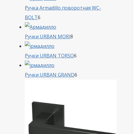
Ручка Armadillo поворотная WC-
6
BOLT
6
товаров
8
Ручки URBAN MORI
8
товаров
6
Ручки URBAN TORSO
6
товаров
6
Ручки URBAN GRAND
6
товаров