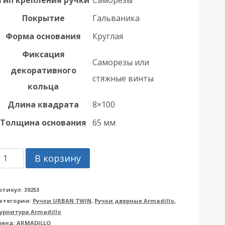
Покрытие
Гальваника
Форма основания
Круглая
Фиксация
Саморезы или
декоративного
стяжные винты
кольца
Длина квадрата
8×100
Толщина основания
65 мм
оличество
В корзину
овара
учка
ртикул:
39253
атегории:
Ручки URBAN TWIN
,
Ручки дверные Armadillo
,
rmadillo
урнитура Armadillo
Армадилло)
ренд:
ARMADILLO