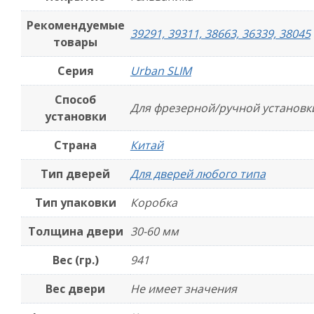
Рекомендуемые
39291, 39311, 38663, 36339, 38045
товары
Серия
Urban SLIM
Способ
Для фрезерной/ручной установк
установки
Страна
Китай
в
Тип дверей
Для дверей любого типа
Тип упаковки
Коробка
Толщина двери
30-60 мм
Вес (гр.)
941
Вес двери
Не имеет значения