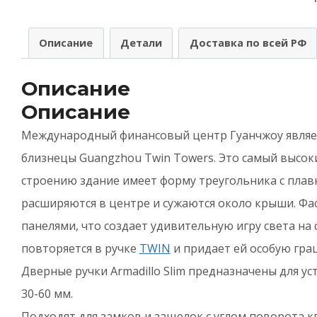
р
T
Описание
Детали
Доставка по всей РФ
U
C
Описание
8
Описание
-
Международный финансовый центр Гуанчжоу являет
Х
близнецы Guangzhou Twin Towers. Это самый высоки
строению здание имеет форму треугольника с пла
расширяются в центре и сужаются около крыши. Ф
панелями, что создает удивительную игру света на
повторяется в ручке
TWIN
и придает ей особую гра
Дверные ручки Armadillo Slim предназначены для 
30-60 мм.
Подходят для замков и защелок с углом поворота кв