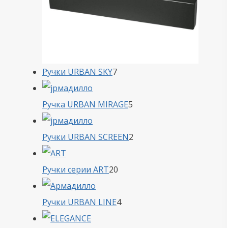
7
Ручки URBAN SKY
7
товаров
5
Ручка URBAN MIRAGE
5
товаров
2
Ручки URBAN SCREEN
2
товара
20
Ручки серии ART
20
товаров
4
Ручки URBAN LINE
4
товара