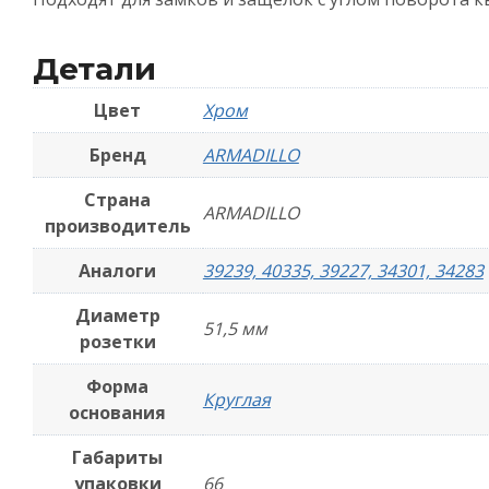
Детали
Цвет
Хром
Бренд
ARMADILLO
Страна
ARMADILLO
производитель
Аналоги
39239, 40335, 39227, 34301, 34283
Диаметр
51,5 мм
розетки
Форма
Круглая
основания
Габариты
упаковки
66