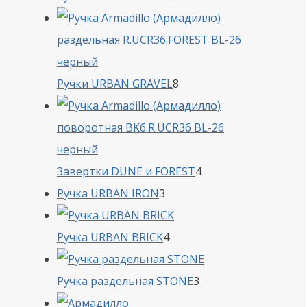
товара
8
Ручки URBAN GRAVEL
8
товаров
4
Завертки DUNE и FOREST
4
3
товара
Ручка URBAN IRON
3
товара
4
Ручка URBAN BRICK
4
товара
3
Ручка раздельная STONE
3
товара