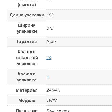
(высота)
Длина упаковки
162
Ширина
215
упаковки
Гарантия
5 лет
Кол-во в
складской
10
упаковке
Кол-во в
1
упаковке
Материал
ZAMAK
Модель
TWIN
Покрытие
Гальваника