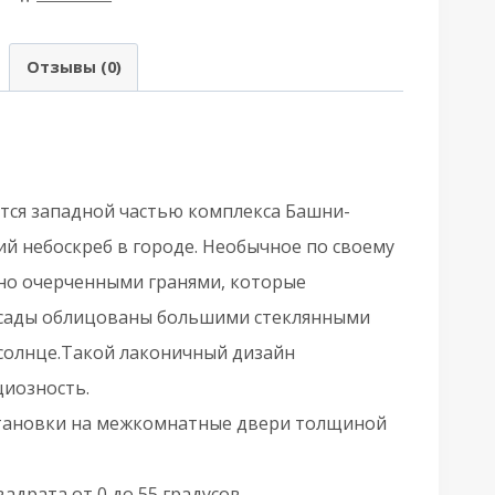
аздельная
WIN
Отзывы (0)
RS
P-
ся западной частью комплекса Башни-
ром
й небоскреб в городе. Необычное по своему
вно очерченными гранями, которые
асады облицованы большими стеклянными
 солнце.Такой лаконичный дизайн
циозность.
установки на межкомнатные двери толщиной
адрата от 0 до 55 градусов.