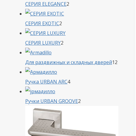
2
СЕРИЯ ELEGANCE
2
товара
2
СЕРИЯ EXOTIC
2
товара
2
СЕРИЯ LUXURY
2
товара
12
Для раздвижных и складных дверей
12
товаро
4
Ручка URBAN ARC
4
товара
2
Ручки URBAN GROOVE
2
товара