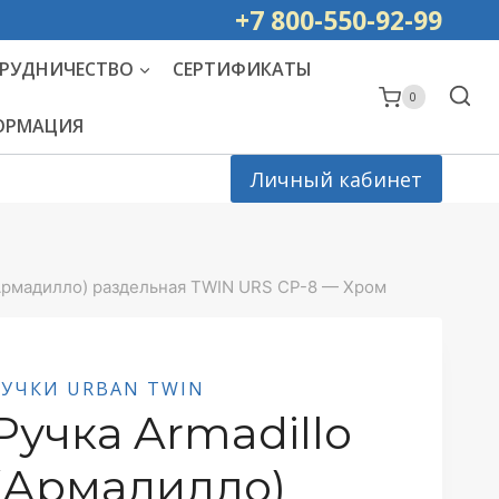
ей РОССИИ
+7 800-550-92-99
РУДНИЧЕСТВО
СЕРТИФИКАТЫ
0
ФОРМАЦИЯ
Личный кабинет
(Армадилло) раздельная TWIN URS CP-8 — Хром
РУЧКИ URBAN TWIN
Ручка Armadillo
(Армадилло)