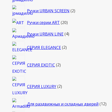
товаров
2
Ручки URBAN SCREEN
2
товара
20
Ручки серии ART
20
товаров
4
Ручки URBAN LINE
4
товара
2
СЕРИЯ ELEGANCE
2
товара
2
СЕРИЯ EXOTIC
2
товара
2
СЕРИЯ LUXURY
2
товара
12
Для раздвижных и складных дверей
12
то