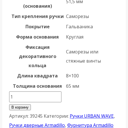
51,5 мм
(основания)
Тип крепления ручки
Саморезы
Покрытие
Гальваника
Форма основания
Круглая
Фиксация
Саморезы или
декоративного
стяжные винты
кольца
Длина квадрата
8×100
Толщина основания
65 мм
Количество
товара
В корзину
Ручка
Артикул:
39245
Категории:
Ручки URBAN WAVE
,
Armadillo
Ручки дверные Armadillo
,
Фурнитура Armadillo