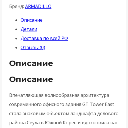
(Армадилло)
Бренд:
ARMADILLO
раздельная
Описание
WAVE
Детали
URS
Доставка по всей РФ
BL-
Отзывы (0)
26
-
Описание
Черный
Описание
Впечатляющая волнообразная архитектура
современного офисного здания GT Tower East
стала знаковым объектом ландшафта делового
района Сеула в Южной Корее и вдохновила нас