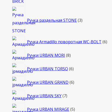
3
товара
Ручка раздельная STONE
3
6
Ручка Armadillo поворотная WC-BOLT
6
то
8
Ручки URBAN MORI
8
товаров
6
Ручки URBAN TORSO
6
товаров
6
Ручки URBAN GRAND
6
товаров
7
Ручки URBAN SKY
7
товаров
5
Ручка URBAN MIRAGE
5