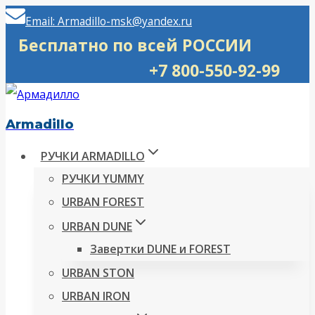
Перейти
Email: Armadillo-msk@yandex.ru
к
Бесплатно по всей РОССИИ
содержимому
+7 800-550-92-99
Armadillo
РУЧКИ ARMADILLO
РУЧКИ YUMMY
URBAN FOREST
URBAN DUNE
Завертки DUNE и FOREST
URBAN STON
URBAN IRON