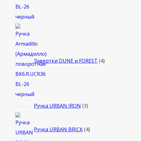
4
товара
Завертки DUNE и FOREST
4
3
Ручка URBAN IRON
3
товара
4
товара
Ручка URBAN BRICK
4