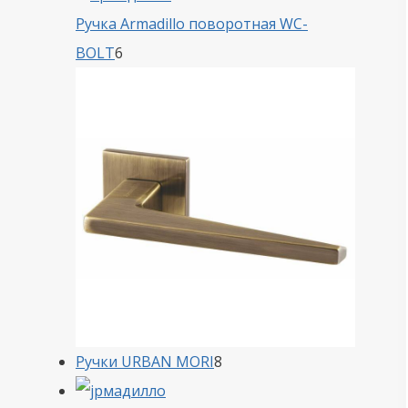
Ручка Armadillo поворотная WC-
6
BOLT
6
товаров
8
Ручки URBAN MORI
8
товаров