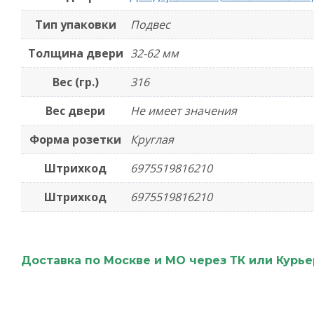
Тип упаковки
Подвес
Толщина двери
32-62 мм
Вес (гр.)
316
Вес двери
Не имеет значения
Форма розетки
Круглая
Штрихкод
6975519816210
Штрихкод
6975519816210
Доставка по Москве и МО через ТК или Курь