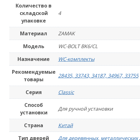
Количество в
складской
4
упаковке
Материал
ZAMAK
Модель
WC-BOLT BK6/CL
Назначение
WC-комплекты
Рекомендуемые
28435, 33743, 34187, 34967, 33755
товары
Серия
Classic
Способ
Для ручной установки
установки
Страна
Китай
Тип дверей
Для деревянных, металлических