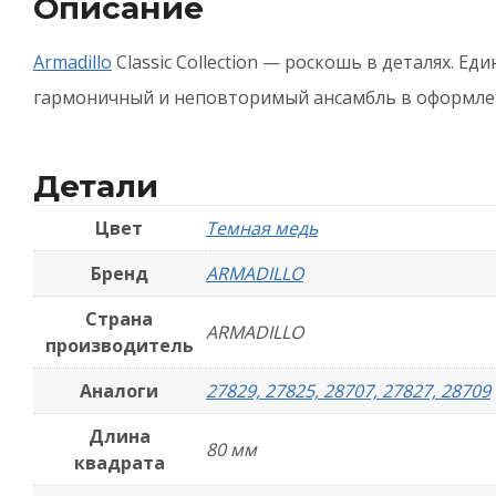
Описание
B
A
Armadillo
Classic Collection — роскошь в деталях. Е
1
гармоничный и неповторимый ансамбль в оформле
-
Т
Детали
м
Цвет
Темная медь
Бренд
ARMADILLO
Страна
ARMADILLO
производитель
Аналоги
27829, 27825, 28707, 27827, 28709
Длина
80 мм
квадрата