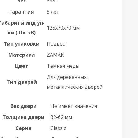
Вес
338 г
Гарантия
5 лет
Габариты инд уп-
125x70x70 мм
ки (ШхГхВ)
Тип упаковки
Подвес
Материал
ZAMAK
Цвет
Темная медь
Для деревянных,
Тип дверей
металлических дверей
Вес двери
Не имеет значения
Толщина двери
32-62 мм
Серия
Classic