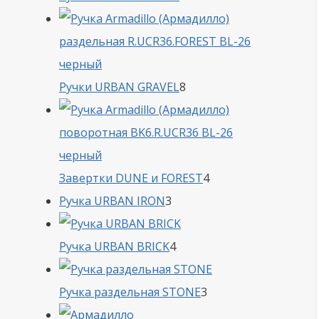
товара
8
Ручки URBAN GRAVEL
8
товаров
4
Завертки DUNE и FOREST
4
3
товара
Ручка URBAN IRON
3
товара
4
Ручка URBAN BRICK
4
товара
3
Ручка раздельная STONE
3
товара