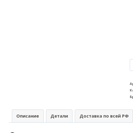
К
т
Р
А
К
A
Б
(
п
Описание
Детали
Доставка по всей РФ
W
B