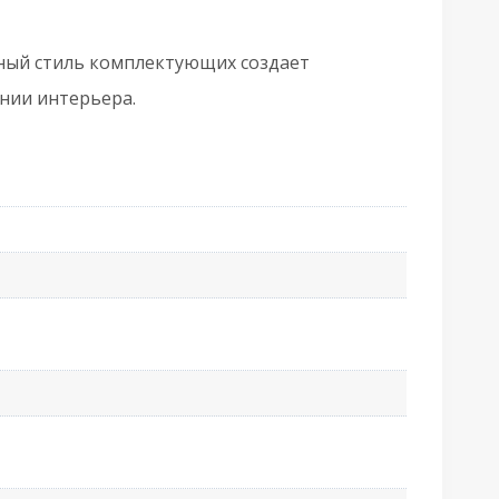
K6/CL
BL-
диный стиль комплектующих создает
8
нии интерьера.
емная
едь