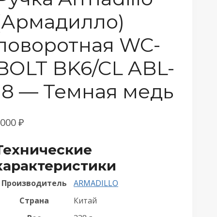
(Армадилло)
поворотная WC-
BOLT BK6/CL ABL-
18 — Темная медь
1000
₽
Технические
характеристики
Производитель
ARMADILLO
Страна
Китай