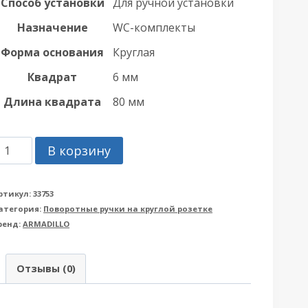
Способ установки
Для ручной установки
Назначение
WC-комплекты
Форма основания
Круглая
Квадрат
6 мм
Длина квадрата
80 мм
оличество
В корзину
овара
учка
ртикул:
33753
атегория:
Поворотные ручки на круглой розетке
rmadillo
ренд:
ARMADILLO
Армадилло)
оворотная
Отзывы (0)
C-
OLT