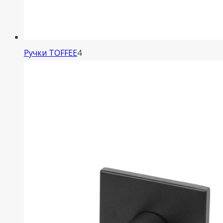
4
Ручки TOFFEE
4
товара