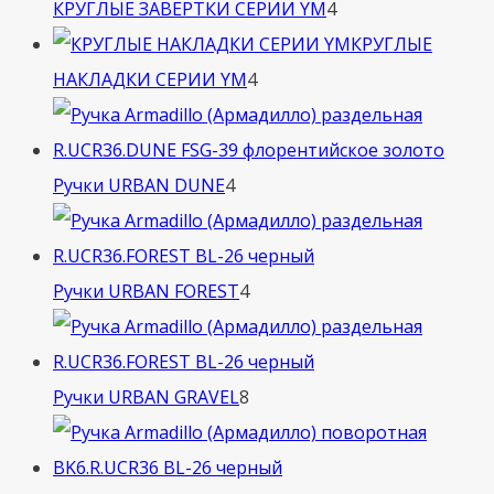
4
КРУГЛЫЕ ЗАВЕРТКИ СЕРИИ YM
4
товара
КРУГЛЫЕ
4
НАКЛАДКИ СЕРИИ YM
4
товара
4
Ручки URBAN DUNE
4
товара
4
Ручки URBAN FOREST
4
товара
8
Ручки URBAN GRAVEL
8
товаров