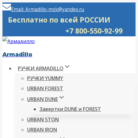
Перейти
Email: Armadillo-msk@yandex.ru
к
Бесплатно по всей РОССИИ
содержимому
+7 800-550-92-99
Armadillo
РУЧКИ ARMADILLO
РУЧКИ YUMMY
URBAN FOREST
URBAN DUNE
Завертки DUNE и FOREST
URBAN STON
URBAN IRON