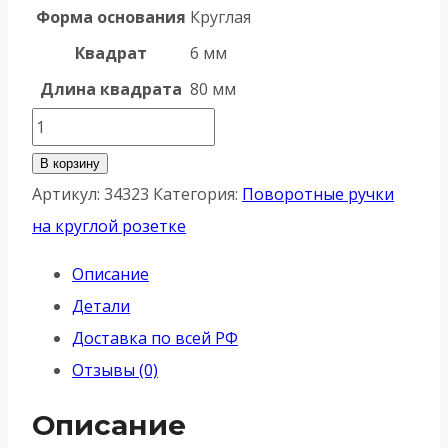
Форма основания
Круглая
Квадрат
6 мм
Длина квадрата
80 мм
Количество
товара
В корзину
Ручка
Артикул:
34323
Категория:
Поворотные ручки
Armadillo
на круглой розетке
(Армадилло)
Описание
поворотная
Детали
WC-
Доставка по всей РФ
BOLT
Отзывы (0)
BK6/URB
BPVD-
Описание
77