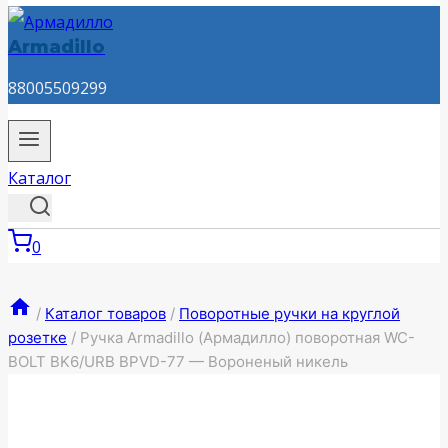
Armadillo
88005509299
Каталог
0
/
Каталог товаров
/
Поворотные ручки на круглой
розетке
/
Ручка Armadillo (Армадилло) поворотная WC-
BOLT BK6/URB BPVD-77 — Вороненый никель