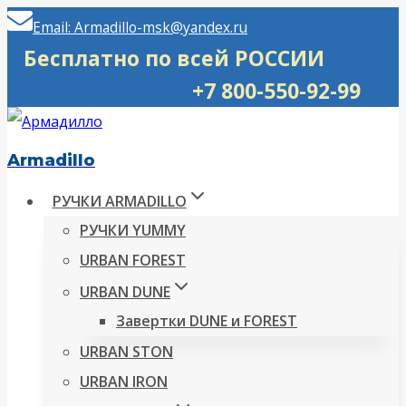
Перейти
Email: Armadillo-msk@yandex.ru
к
Бесплатно по всей РОССИИ
содержимому
+7 800-550-92-99
Armadillo
РУЧКИ ARMADILLO
РУЧКИ YUMMY
URBAN FOREST
URBAN DUNE
Завертки DUNE и FOREST
URBAN STON
URBAN IRON