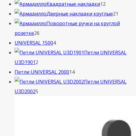
товаров
12
Квадратные накладки
12
товаров
21
Дверные накладки круглые
21
товар
Поворотные ручки на круглой
26
розетке
26
товаров
4
UNIVERSAL 1500
4
товара
Петли UNIVERSAL
2
U3D1901
2
товара
14
Петли UNIVERSAL 2000
14
товаров
Петли UNIVERSAL
5
U3D2002
5
товаров