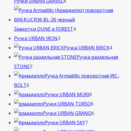
8
Ручки URBAN GRAVEL
8
товаров
4
Завертки DUNE и FOREST
4
3
товара
Ручка URBAN IRON
3
товара
4
Ручка URBAN BRICK
4
товара
Ручка раздельная
3
STONE
3
товара
Ручка Armadillo поворотная WC-
6
BOLT
6
товаров
8
Ручки URBAN MORI
8
товаров
6
Ручки URBAN TORSO
6
товаров
6
Ручки URBAN GRAND
6
7
товаров
Ручки URBAN SKY
7