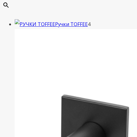
4
Ручки TOFFEE
4
товара