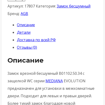
Защелка
Артикул:
17807
Категория:
Замок бесшумный
врезная
Бренд:
AGB
AGB
Описание
(АГБ)
Детали
WC
Доставка по всей РФ
B01102.50.34
Отзывы (0)
MEDIANA
EVOLUTION
Описание
-
Матовый
Замок врезной бесшумный B01102.50.34 с
хром
защелкой WC серии
MEDIANA
EVOLUTION
предназначен для установки в межкомнатные
двери. Подходит для левых и правых дверей.
Более тихий замок благодаря новой