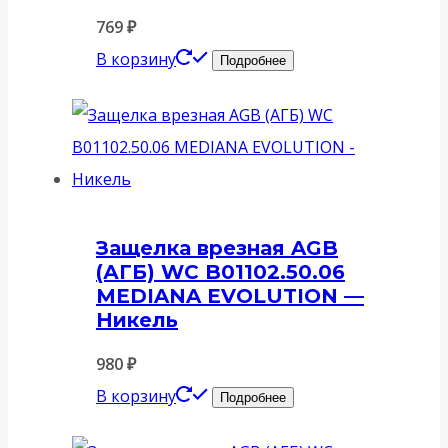
769
₽
В корзину
Подробнее
Защелка врезная AGB
(АГБ) WC B01102.50.06
MEDIANA EVOLUTION —
Никель
980
₽
В корзину
Подробнее