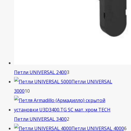
3
Петли UNIVERSAL 2400
3
товара
Петли UNIVERSAL
10
3000
10
товаров
2
Петли UNIVERSAL 3400
2
товара
6
Петли UNIVERSAL 4000
6