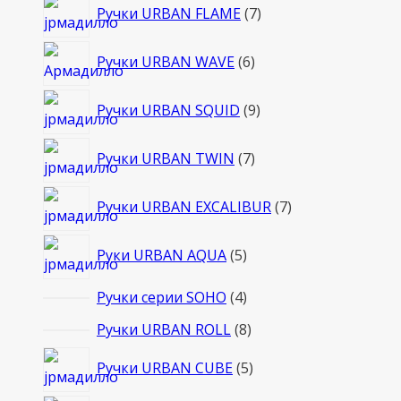
7
Ручки URBAN FLAME
7
товаров
6
Ручки URBAN WAVE
6
товаров
9
Ручки URBAN SQUID
9
товаров
7
Ручки URBAN TWIN
7
товаров
7
Ручки URBAN EXCALIBUR
7
товаров
5
Руки URBAN AQUA
5
товаров
4
Ручки серии SOHO
4
товара
8
Ручки URBAN ROLL
8
товаров
5
Ручки URBAN CUBE
5
товаров