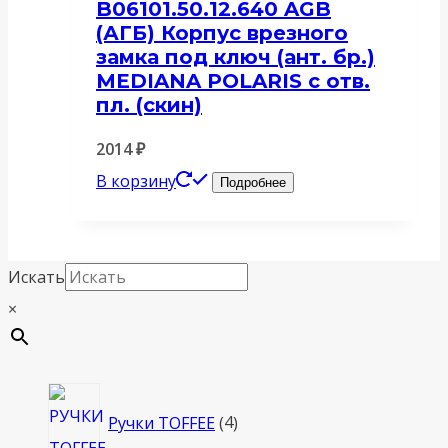
B06101.50.12.640 AGB
(АГБ) Корпус врезного
замка под ключ (ант. бр.)
MEDIANA POLARIS с отв.
пл. (скин)
2014
₽
В корзину
Подробнее
Искать
×
4
Ручки TOFFEE
4
товара