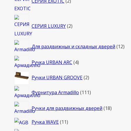
СЕРИЯ EXOTIC
2
товара
2
СЕРИЯ LUXURY
2
товара
12
Для раздвижных и складных дверей
12
то
4
Ручка URBAN ARC
4
товара
2
Ручки URBAN GROOVE
2
товара
111
Фурнитура Armadillo
111
товаров
18
Ручки для раздвижных дверей
18
товаров
11
Ручка WAVE
11
товаров