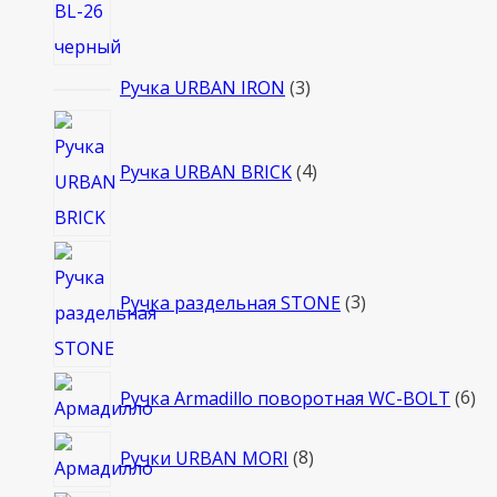
3
Ручка URBAN IRON
3
товара
4
товара
Ручка URBAN BRICK
4
3
товара
Ручка раздельная STONE
3
6
Ручка Armadillo поворотная WC-BOLT
6
то
8
Ручки URBAN MORI
8
товаров