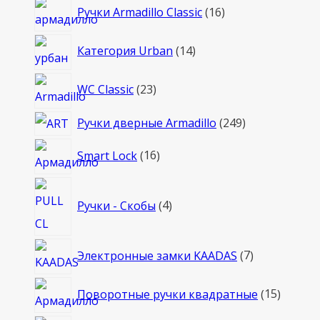
16
Ручки Armadillo Classic
16
товаров
14
Категория Urban
14
товаров
23
WC Classic
23
товара
249
Ручки дверные Armadillo
249
товаров
16
Smart Lock
16
товаров
4
Ручки - Скобы
4
товара
7
Электронные замки KAADAS
7
товаров
15
Поворотные ручки квадратные
15
товаро