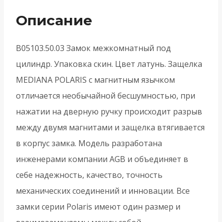
цил.
Описание
(латунь)
MEDIANA
B05103.50.03 Замок межкомнатный под
POLARIS
цилиндр. Упаковка скин. Цвет латунь. Защелка
с
MEDIANA POLARIS с магнитным язычком
отв.
отличается необычайной бесшумностью, при
пл.
нажатии на дверную ручку происходит разрыв
(скин)
между двумя магнитами и защелка втягивается
в корпус замка. Модель разработана
инженерами компании AGB и объединяет в
себе надежность, качество, точность
механических соединений и инновации. Все
замки серии Polaris имеют один размер и