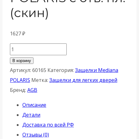
(скин)
1627
₽
Количество
товара
В корзину
B06103.50.03.640
Артикул:
60165
Категория:
Защелки Mediana
AGB
POLARIS
Метка:
Защелки для легких дверей
(АГБ)
Бренд:
AGB
Корпус
Описание
врезного
Детали
замка
Доставка по всей РФ
магнитный
Отзывы (0)
под