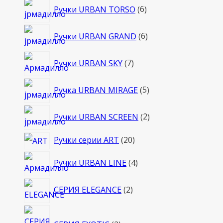
6
Ручки URBAN TORSO
6
товаров
6
Ручки URBAN GRAND
6
товаров
7
Ручки URBAN SKY
7
товаров
5
Ручка URBAN MIRAGE
5
товаров
2
Ручки URBAN SCREEN
2
товара
20
Ручки серии ART
20
товаров
4
Ручки URBAN LINE
4
товара
2
СЕРИЯ ELEGANCE
2
товара
2