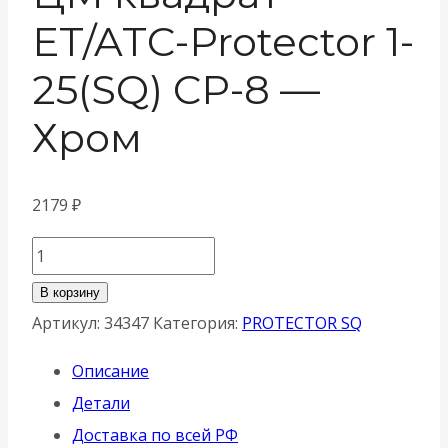
ET/ATC-Protector 1-
25(SQ) CP-8 —
Хром
2179
₽
Количество
товара
В корзину
Броненакладка
Артикул:
34347
Категория:
PROTECTOR SQ
Armadillo
Описание
(Армадилло)
Детали
на
Доставка по всей РФ
ЦМ