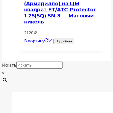
(Армадилло) на ЦМ
квадрат ET/ATC-Protector
1-25(SQ) SN-3 — Матовый
никель
2120
₽
В корзину
Подробнее
Искать
×