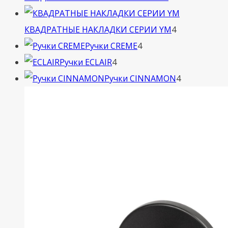
товара
4
КВАДРАТНЫЕ НАКЛАДКИ СЕРИИ YM
4
4
товара
Ручки CREME
4
4
товара
Ручки ECLAIR
4
товара
4
Ручки CINNAMON
4
товара