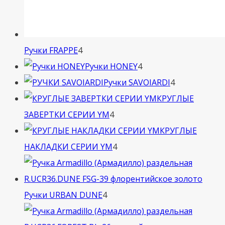
4
Ручки FRAPPE
4
товара
4
Ручки HONEY
4
товара
4
Ручки SAVOIARDI
4
товара
КРУГЛЫЕ
4
ЗАВЕРТКИ СЕРИИ YM
4
товара
КРУГЛЫЕ
4
НАКЛАДКИ СЕРИИ YM
4
товара
4
Ручки URBAN DUNE
4
товара