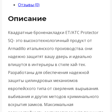
Отзывы (0)
квадрат
ET/ATC-
Описание
Protector
1-
Квадратные броненакладки ET/ATC Protector
25(SQ)
SQ- это высокотехнологичный продукт от
CP-
Armadillo итальянского производства. они
8
надежно защитят вашу дверь и идеально
-
впишутся в интерьеры в стиле хай-тек.
Хром
Разработаны для обеспечения надежной
защиты цилиндровых механизмов
европейского типа от сверления. вырывания.
выбивания и других методов криминального
вскрытия замков. Максимальная