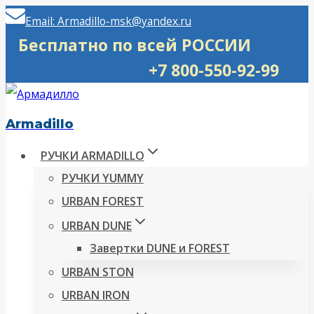
Перейти
Email: Armadillo-msk@yandex.ru
к
Бесплатно по всей РОССИИ
содержимому
+7 800-550-92-99
Armadillo
РУЧКИ ARMADILLO
РУЧКИ YUMMY
URBAN FOREST
URBAN DUNE
Завертки DUNE и FOREST
URBAN STON
URBAN IRON