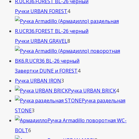
4
Ручки URBAN FOREST
4
товара
8
Ручки URBAN GRAVEL
8
товаров
4
Завертки DUNE и FOREST
4
3
товара
Ручка URBAN IRON
3
товара
4
Ручка URBAN BRICK
4
товара
Ручка раздельная
3
STONE
3
товара
Ручка Armadillo поворотная WC-
6
BOLT
6